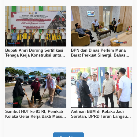
Bupati Amri Dorong Sertifikasi
BPN dan Dinas Perkim Muna
Tenaga Kerja Konstruksi untuk
Barat Perkuat Sinergi, Bahas
Tingkatkan Daya Saing SDM
Sertipikasi Tanah hingga
Kolaka
Penataan Permukiman
Sambut HUT ke-81 RI, Pemkab
Antrean BBM di Kolaka Jadi
Kolaka Gelar Kerja Bakti Massal
Sorotan, DPRD Turun Langsung
di Seluruh Wilayah
ke Depot Pertamina