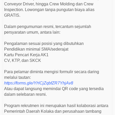
a
Conveyor Driver, hingga Crew Molding dan Crew
n
S
Inspection. Lowongan tanpa pungutan biaya alias
M
GRATIS.
A
,
D
Dalam pengumuman resmi, tercantum sejumlah
a
persyaratan umum, antara lain:
f
t
a
Pengalaman sesuai posisi yang dibutuhkan
r
L
Pendidikan minimal SMA/sederajat
e
Kartu Pencari Kerja AK1
w
a
CV, KTP, dan SKCK
t
D
i
Para pelamar diminta mengisi formulir secara daring
s
melalui tautan:
n
a
https://forms.gle/YHCjZqbfZR7YhjAv8
k
Atau dapat langsung memindai QR code yang tersedia
e
r
dalam selebaran resmi.
K
o
Program rekrutmen ini merupakan hasil kolaborasi antara
l
a
Pemerintah Daerah Kolaka dan perusahaan tambang
k