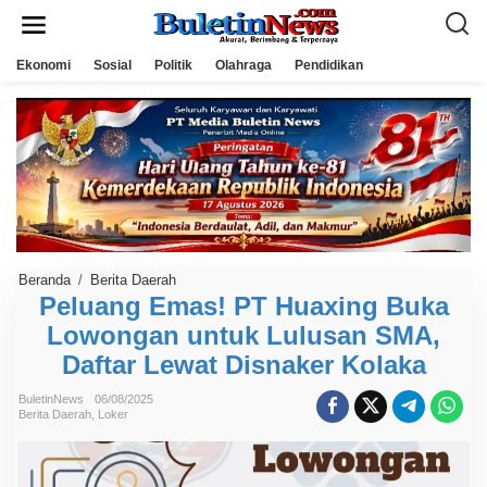
L
e
w
a
Ekonomi
Sosial
Politik
Olahraga
Pendidikan
t
i
k
e
k
o
n
t
e
n
Beranda
/
Berita Daerah
P
e
Peluang Emas! PT Huaxing Buka
l
Lowongan untuk Lulusan SMA,
u
a
Daftar Lewat Disnaker Kolaka
n
g
E
BuletinNews
06/08/2025
m
Berita Daerah
,
Loker
a
s
!
P