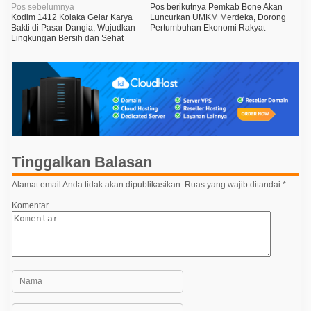
N
Pos sebelumnya
Pos berikutnya
Pemkab Bone Akan
Kodim 1412 Kolaka Gelar Karya
Luncurkan UMKM Merdeka, Dorong
a
Bakti di Pasar Dangia, Wujudkan
Pertumbuhan Ekonomi Rakyat
Lingkungan Bersih dan Sehat
v
i
g
a
s
i
p
Tinggalkan Balasan
o
Alamat email Anda tidak akan dipublikasikan.
Ruas yang wajib ditandai
*
s
Komentar