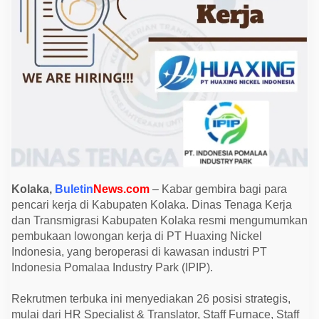
T
H
u
a
x
i
n
g
B
u
k
a
L
o
w
o
n
g
Kolaka,
Buletin
News.com
– Kabar gembira bagi para
a
pencari kerja di Kabupaten Kolaka. Dinas Tenaga Kerja
n
u
dan Transmigrasi Kabupaten Kolaka resmi mengumumkan
n
pembukaan lowongan kerja di PT Huaxing Nickel
t
u
Indonesia, yang beroperasi di kawasan industri PT
k
Indonesia Pomalaa Industry Park (IPIP).
L
u
l
Rekrutmen terbuka ini menyediakan 26 posisi strategis,
u
s
mulai dari HR Specialist & Translator, Staff Furnace, Staff