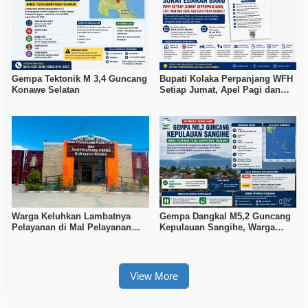
Gempa Tektonik M 3,4 Guncang
Bupati Kolaka Perpanjang WFH
Konawe Selatan
Setiap Jumat, Apel Pagi dan
Sore ASN Diaktifkan Kembali
Warga Keluhkan Lambatnya
Gempa Dangkal M5,2 Guncang
Pelayanan di Mal Pelayanan
Kepulauan Sangihe, Warga
Publik Kolaka
Diminta Waspada Hoaks
View More