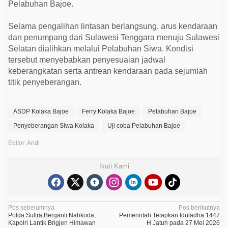
Pelabuhan Bajoe.
Selama pengalihan lintasan berlangsung, arus kendaraan
dan penumpang dari Sulawesi Tenggara menuju Sulawesi
Selatan dialihkan melalui Pelabuhan Siwa. Kondisi
tersebut menyebabkan penyesuaian jadwal
keberangkatan serta antrean kendaraan pada sejumlah
titik penyeberangan.
ASDP Kolaka Bajoe
Ferry Kolaka Bajoe
Pelabuhan Bajoe
Penyeberangan Siwa Kolaka
Uji coba Pelabuhan Bajoe
Editor: Andi
Ikuti Kami
N
Pos sebelumnya
Pos berikutnya
Polda Sultra Berganti Nahkoda,
Pemerintah Tetapkan Iduladha 1447
a
Kapolri Lantik Brigjen Himawan
H Jatuh pada 27 Mei 2026