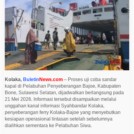
y
K
o
l
a
k
a
-
B
a
j
o
e
S
e
g
e
r
Kolaka,
Buletin
News.com
– Proses uji coba sandar
a
kapal di Pelabuhan Penyeberangan Bajoe, Kabupaten
P
u
Bone, Sulawesi Selatan, dijadwalkan berlangsung pada
l
21 Mei 2026. Informasi tersebut disampaikan melalui
i
h
unggahan kanal informasi Syahbandar Kolaka,
,
penyeberangan ferry Kolaka-Bajoe yang menyebutkan
U
j
kesiapan operasional lintasan setelah sebelumnya
i
dialihkan sementara ke Pelabuhan Siwa.
C
o