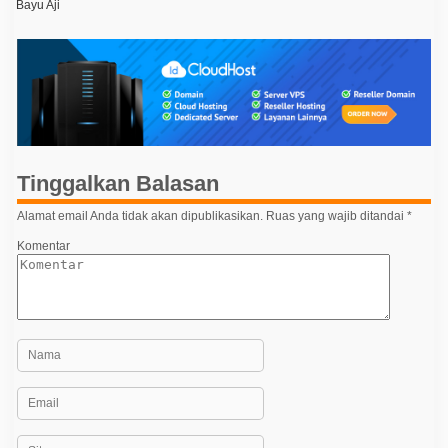
Bayu Aji
v
i
g
a
s
i
p
Tinggalkan Balasan
o
Alamat email Anda tidak akan dipublikasikan.
Ruas yang wajib ditandai
*
s
Komentar