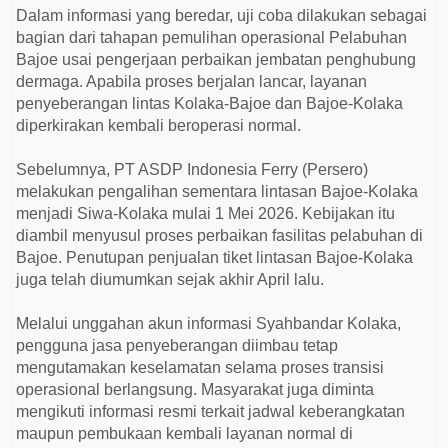
b
Dalam informasi yang beredar, uji coba dilakukan sebagai
a
a
bagian dari tahapan pemulihan operasional Pelabuhan
k
Bajoe usai pengerjaan perbaikan jembatan penghubung
a
dermaga. Apabila proses berjalan lancar, layanan
n
D
penyeberangan lintas Kolaka-Bajoe dan Bajoe-Kolaka
i
diperkirakan kembali beroperasi normal.
g
e
l
Sebelumnya, PT ASDP Indonesia Ferry (Persero)
a
r
melakukan pengalihan sementara lintasan Bajoe-Kolaka
2
menjadi Siwa-Kolaka mulai 1 Mei 2026. Kebijakan itu
1
M
diambil menyusul proses perbaikan fasilitas pelabuhan di
e
Bajoe. Penutupan penjualan tiket lintasan Bajoe-Kolaka
i
2
juga telah diumumkan sejak akhir April lalu.
0
2
6
Melalui unggahan akun informasi Syahbandar Kolaka,
pengguna jasa penyeberangan diimbau tetap
mengutamakan keselamatan selama proses transisi
operasional berlangsung. Masyarakat juga diminta
mengikuti informasi resmi terkait jadwal keberangkatan
maupun pembukaan kembali layanan normal di