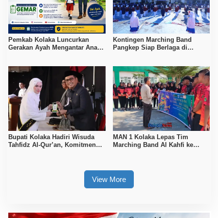
Pemkab Kolaka Luncurkan
Kontingen Marching Band
Gerakan Ayah Mengantar Anak
Pangkep Siap Berlaga di
di Hari Pertama Sekolah
MIMFEST 2026
Bupati Kolaka Hadiri Wisuda
MAN 1 Kolaka Lepas Tim
Tahfidz Al-Qur’an, Komitmen
Marching Band Al Kahfi ke
Dukung Pendidikan Keagamaan
Makassar International
Marching Fest 2026
View More