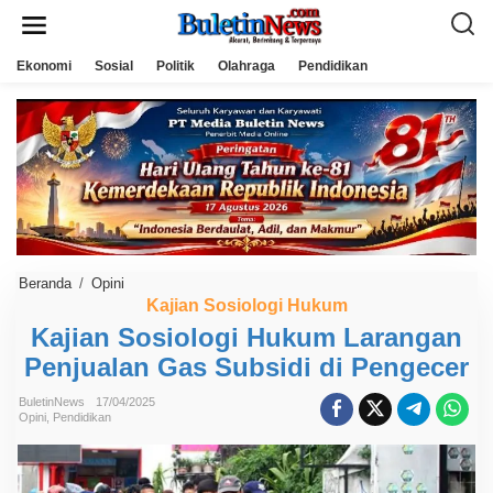
L
e
w
a
Ekonomi
Sosial
Politik
Olahraga
Pendidikan
t
i
k
e
k
o
n
t
e
n
Beranda
/
Opini
K
a
Kajian Sosiologi Hukum
j
Kajian Sosiologi Hukum Larangan
i
a
Penjualan Gas Subsidi di Pengecer
n
S
o
BuletinNews
17/04/2025
s
Opini
,
Pendidikan
i
o
l
o