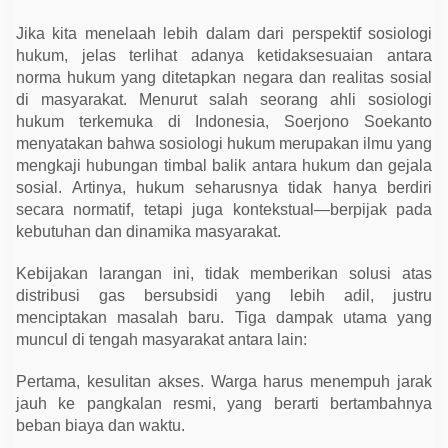
s
i
Jika kita menelaah lebih dalam dari perspektif sosiologi
d
i
hukum, jelas terlihat adanya ketidaksesuaian antara
d
norma hukum yang ditetapkan negara dan realitas sosial
i
P
di masyarakat. Menurut salah seorang ahli sosiologi
e
hukum terkemuka di Indonesia, Soerjono Soekanto
n
g
menyatakan bahwa sosiologi hukum merupakan ilmu yang
e
mengkaji hubungan timbal balik antara hukum dan gejala
c
e
sosial. Artinya, hukum seharusnya tidak hanya berdiri
r
secara normatif, tetapi juga kontekstual—berpijak pada
kebutuhan dan dinamika masyarakat.
Kebijakan larangan ini, tidak memberikan solusi atas
distribusi gas bersubsidi yang lebih adil, justru
menciptakan masalah baru. Tiga dampak utama yang
muncul di tengah masyarakat antara lain:
Pertama, kesulitan akses. Warga harus menempuh jarak
jauh ke pangkalan resmi, yang berarti bertambahnya
beban biaya dan waktu.