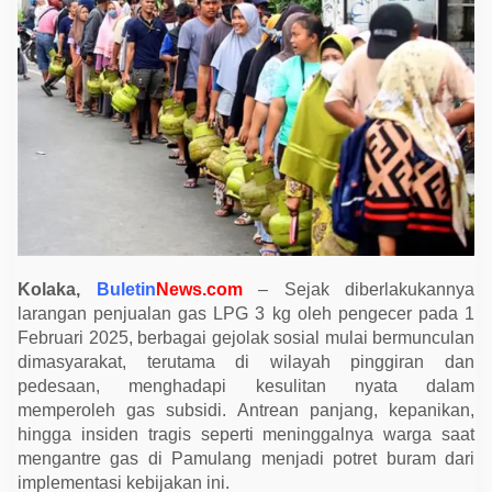
g
i
H
u
k
u
m
L
a
r
a
n
g
a
n
P
e
n
Kolaka,
Buletin
News.com
– Sejak diberlakukannya
j
larangan penjualan gas LPG 3 kg oleh pengecer pada 1
u
a
Februari 2025, berbagai gejolak sosial mulai bermunculan
l
dimasyarakat, terutama di wilayah pinggiran dan
a
n
pedesaan, menghadapi kesulitan nyata dalam
G
memperoleh gas subsidi. Antrean panjang, kepanikan,
a
s
hingga insiden tragis seperti meninggalnya warga saat
S
mengantre gas di Pamulang menjadi potret buram dari
u
implementasi kebijakan ini.
b