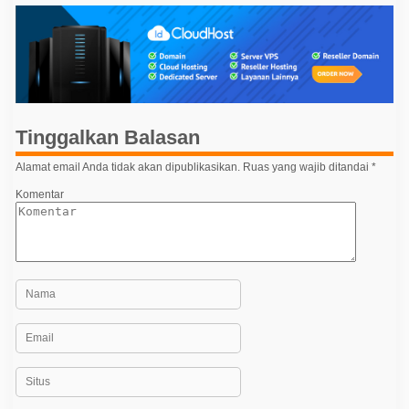
i
g
a
s
i
p
Tinggalkan Balasan
o
Alamat email Anda tidak akan dipublikasikan.
Ruas yang wajib ditandai
*
s
Komentar