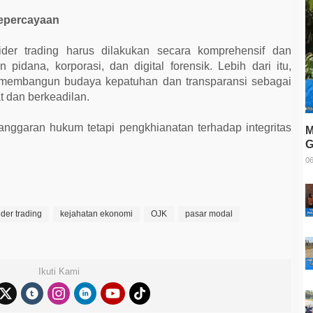
epercayaan
der trading harus dilakukan secara komprehensif dan
n pidana, korporasi, dan digital forensik. Lebih dari itu,
u membangun budaya kepatuhan dan transparansi sebagai
t dan berkeadilan.
langgaran hukum tetapi pengkhianatan terhadap integritas
M
G
T
06
ider trading
kejahatan ekonomi
OJK
pasar modal
Ikuti Kami