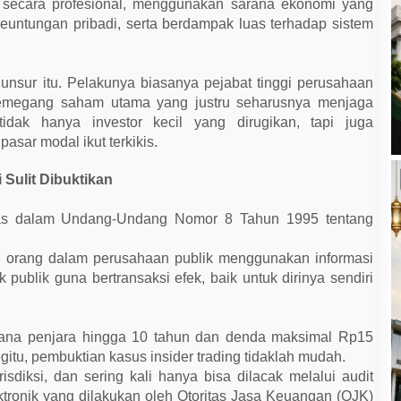
n secara profesional, menggunakan sarana ekonomi yang
keuntungan pribadi, serta berdampak luas terhadap sistem
 unsur itu. Pelakunya biasanya pejabat tinggi perusahaan
u pemegang saham utama yang justru seharusnya menjaga
, tidak hanya investor kecil yang dirugikan, tapi juga
asar modal ikut terkikis.
Sulit Dibuktikan
 tegas dalam Undang-Undang Nomor 8 Tahun 1995 tentang
orang dalam perusahaan publik menggunakan informasi
 publik guna bertransaksi efek, baik untuk dirinya sendiri
idana penjara hingga 10 tahun dan denda maksimal Rp15
itu, pembuktian kasus insider trading tidaklah mudah.
yurisdiksi, dan sering kali hanya bisa dilacak melalui audit
lektronik yang dilakukan oleh Otoritas Jasa Keuangan (OJK)