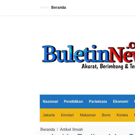
L
e
Beranda
w
a
t
i
k
e
k
o
n
t
e
n
Nasional
Pendidikan
Pariwisata
Ekonomi
Jakarta
Kendari
Makassar
Bone
Kolaka
Beranda
/
Artikel Ilmiah
I
n