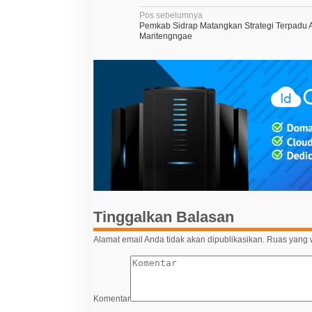
N
Pos sebelumnya
Pemkab Sidrap Matangkan Strategi Terpadu At
a
Maritengngae
v
i
g
a
s
i
p
o
s
Tinggalkan Balasan
Alamat email Anda tidak akan dipublikasikan.
Ruas yang w
Komentar