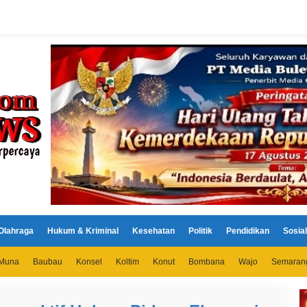
Olahraga
Hukum & Kriminal
Kesehatan
Politik
Pendidikan
Sosial
Muna
Baubau
Konsel
Koltim
Konut
Bombana
Wajo
Semaran