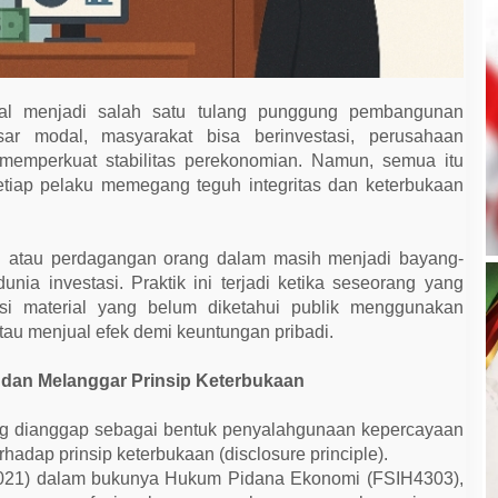
l menjadi salah satu tulang punggung pembangunan
sar modal, masyarakat bisa berinvestasi, perusahaan
emperkuat stabilitas perekonomian. Namun, semua itu
etiap pelaku memegang teguh integritas dan keterbukaan
ing atau perdagangan orang dalam masih menjadi bayang-
nia investasi. Praktik ini terjadi ketika seseorang yang
asi material yang belum diketahui publik menggunakan
atau menjual efek demi keuntungan pribadi.
dan Melanggar Prinsip Keterbukaan
ing dianggap sebagai bentuk penyalahgunaan kepercayaan
rhadap prinsip keterbukaan (disclosure principle).
2021) dalam bukunya Hukum Pidana Ekonomi (FSIH4303),