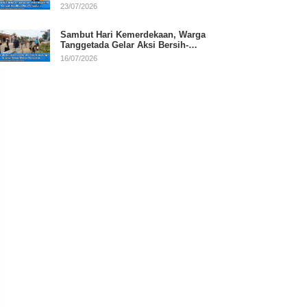
RI
23/07/2026
Sambut Hari Kemerdekaan, Warga
Tanggetada Gelar Aksi Bersih-
Bersih Desa
16/07/2026