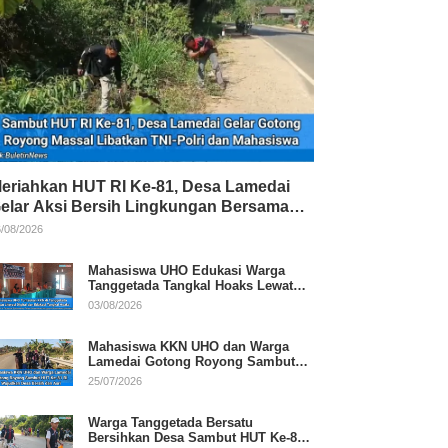
eriahkan HUT RI Ke-81, Desa Lamedai
elar Aksi Bersih Lingkungan Bersama
NI-Polri
/08/2026
Mahasiswa UHO Edukasi Warga
Tanggetada Tangkal Hoaks Lewat
Program Literasi
03/08/2026
Mahasiswa KKN UHO dan Warga
Lamedai Gotong Royong Sambut
HUT Ke-81 RI
25/07/2026
Warga Tanggetada Bersatu
Bersihkan Desa Sambut HUT Ke-81