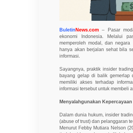
u
m
P
i
d
a
Buletin
News.com
– Pasar moda
n
a
ekonomi Indonesia. Melalui pa
E
memperoleh modal, dan negara m
k
o
hanya akan berjalan sehat bila s
n
informasi.
o
m
i
Sayangnya, praktik insider trad
bayang gelap di balik gemerlap du
memiliki akses terhadap inform
informasi tersebut untuk membeli 
Menyalahgunakan Kepercayaan 
Dalam dunia hukum, insider trad
(abuse of trust) dan pelanggaran te
Menurut Febby Mutiara Nelson (