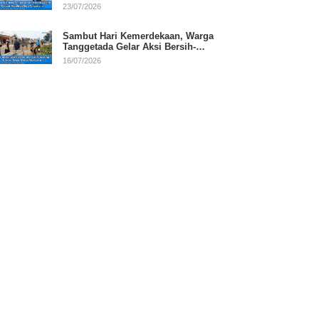
RI
23/07/2026
Sambut Hari Kemerdekaan, Warga
Tanggetada Gelar Aksi Bersih-
Bersih Desa
16/07/2026