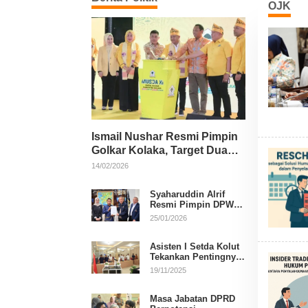
OJK
Ismail Nushar Resmi Pimpin
Golkar Kolaka, Target Dua
Kursi per Dapil
14/02/2026
Syaharuddin Alrif
Resmi Pimpin DPW
NasDem Sulsel
25/01/2026
Asisten I Setda Kolut
Tekankan Pentingnya
Pendidikan Politik
19/11/2025
untuk Perkuat
Demokrasi
Masa Jabatan DPRD