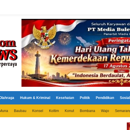
Olahraga
Hukum & Kriminal
Kesehatan
Politik
Pendidikan
Sosial
Muna
Baubau
Konsel
Koltim
Konut
Bombana
Wajo
Semaran