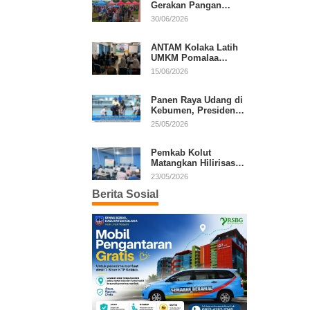
Gerakan Pangan
Murah, Warga Serbu
30/06/2026
Komoditas Harga
Terjangkau
ANTAM Kolaka Latih
UMKM Pomalaa
Kembangkan Produk
15/06/2026
Lokal Berdaya Saing
Panen Raya Udang di
Kebumen, Presiden
Prabowo Tekankan
25/05/2026
Ekonomi Produktif
Pemkab Kolut
Matangkan Hilirisasi
Kakao dan Kelapa,
23/05/2026
Investor Lirik Potensi
Berita Sosial
Daerah