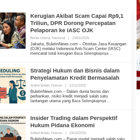
Kerugian Akibat Scam Capai Rp9,1
Triliun, DPR Dorong Percepatan
Pelaporan ke IASC OJK
Berita Utama
,
Nasional
|
23/01/2026
O
L
Jakarta, BuletinNews.com – Otoritas Jasa Keuangan
E
(OJK) melalui Indonesia Anti-Scam Center (IASC)
H
mencatat total kerugian
Baca Selengkapnya
B
U
L
E
Strategi Hukum dan Bisnis dalam
T
Penyelamatan Kredit Bermasalah
I
N
Artikel Ilmiah
,
Hukum
|
12/11/2025
O
N
L
E
BuletinNews.com – Dalam dunia bisnis dan
E
W
perbankan, risiko kredit menjadi salah satu
H
S
tantangan utama yang
Baca Selengkapnya
B
U
L
E
Insider Trading dalam Perspektif
T
Hukum Pidana Ekonomi
I
N
Artikel Ilmiah
,
Hukum
|
24/10/2025
O
N
L
E
BuletinNews.com – Pasar modal menjadi salah satu