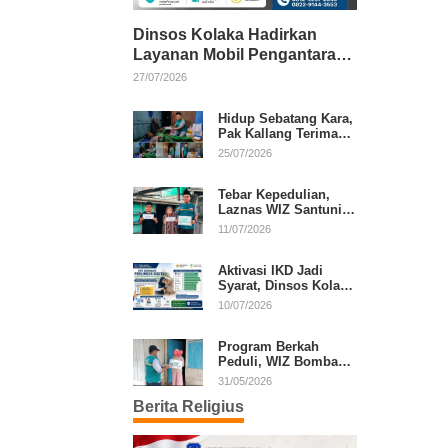
Dinsos Kolaka Hadirkan
Layanan Mobil Pengantaran
Gratis bagi Pasien Penerima
27/07/2026
Manfaat Desil 1–5
Hidup Sebatang Kara,
Pak Kallang Terima
Bantuan dari Laznas
25/07/2026
WIZ Kolaka
Tebar Kepedulian,
Laznas WIZ Santuni
Anak Yatim dan
11/07/2026
Dhuafa di Kecamatan
Latambaga
Aktivasi IKD Jadi
Syarat, Dinsos Kolaka
Sosialisasikan
10/07/2026
Pendaftaran Perlinsos
Digital
Program Berkah
Peduli, WIZ Bombana
Bantu Lansia dan
31/05/2026
Janda di Poea
Berita Religius