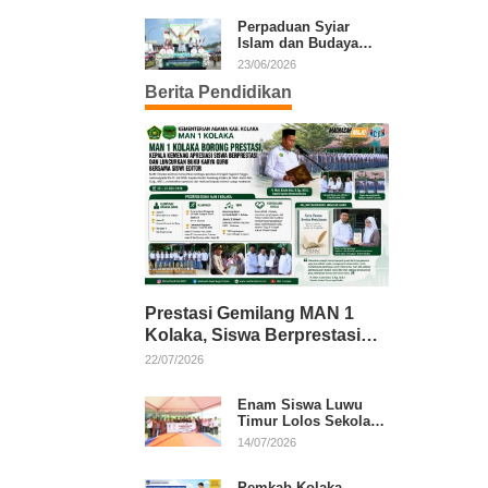
Kafilah Kolaka
Perpaduan Syiar
Islam dan Budaya
Warnai Pawai Ta’aruf
23/06/2026
MTQ XXXI Sultra
Berita Pendidikan
Prestasi Gemilang MAN 1
Kolaka, Siswa Berprestasi
dan Guru Berkarya Raih
22/07/2026
Apresiasi
Enam Siswa Luwu
Timur Lolos Sekolah
Rakyat, Bupati: Jaga
14/07/2026
Nama Baik Daerah
Pemkab Kolaka