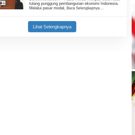
E
W
tulang punggung pembangunan ekonomi Indonesia.
H
S
Melalui pasar modal,
Baca Selengkapnya
B
U
L
E
Lihat Selengkapnya
T
I
N
N
E
W
S