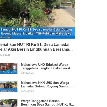
eriahkan HUT RI Ke-81, Desa Lamedai
elar Aksi Bersih Lingkungan Bersama
NI-Polri
/08/2026
Mahasiswa UHO Edukasi Warga
Tanggetada Tangkal Hoaks Lewat
Program Literasi
03/08/2026
Mahasiswa KKN UHO dan Warga
Lamedai Gotong Royong Sambut
HUT Ke-81 RI
25/07/2026
Warga Tanggetada Bersatu
Bersihkan Desa Sambut HUT Ke-81