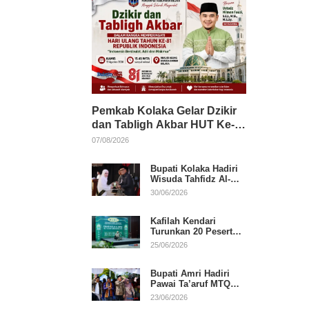
Pemkab Kolaka Gelar Dzikir
dan Tabligh Akbar HUT Ke-
81 RI, Hadirkan Dai Nasional
07/08/2026
Bupati Kolaka Hadiri
Wisuda Tahfidz Al-
Qur’an, Komitmen
30/06/2026
Dukung Pendidikan
Keagamaan
Kafilah Kendari
Turunkan 20 Peserta
pada Hari Pertama
25/06/2026
MTQ Sultra 2026 di
Konawe
Bupati Amri Hadiri
Pawai Ta’aruf MTQ
XXXI Sultra, Beri
23/06/2026
Dukungan untuk