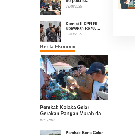
Berpotensi
Diperpanjang, Aria
29/06/2025
Bima Soroti Implikasi
Ketatanegaraan
Komisi II DPR RI
Upayakan Rp700
Miliar dari APBN
02/03/2025
untuk PSU di 24
Daerah Pasca
Berita Ekonomi
Putusan MK
Pemkab Kolaka Gelar
Gerakan Pangan Murah dan
Salurkan Pupuk Organik
07/07/2026
Pemkab Bone Gelar