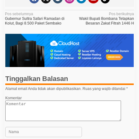
N
Pos sebelumnya
Pos berikutnya
Gubernur Sultra Safari Ramadan di
Wakil Bupati Bombana Tetapkan
a
Kolut, Bagi 8.500 Paket Sembako
Besaran Zakat Fitrah 1446 H
v
i
g
a
s
i
Tinggalkan Balasan
p
o
Alamat email Anda tidak akan dipublikasikan.
Ruas yang wajib ditandai
*
s
Komentar