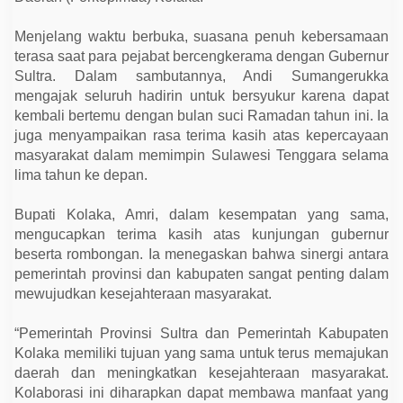
s
k
a
Menjelang waktu berbuka, suasana penuh kebersamaan
n
terasa saat para pejabat bercengkerama dengan Gubernur
P
e
Sultra. Dalam sambutannya, Andi Sumangerukka
n
mengajak seluruh hadirin untuk bersyukur karena dapat
t
i
kembali bertemu dengan bulan suci Ramadan tahun ini. Ia
n
juga menyampaikan rasa terima kasih atas kepercayaan
g
n
masyarakat dalam memimpin Sulawesi Tenggara selama
y
lima tahun ke depan.
a
S
i
Bupati Kolaka, Amri, dalam kesempatan yang sama,
n
mengucapkan terima kasih atas kunjungan gubernur
e
r
beserta rombongan. Ia menegaskan bahwa sinergi antara
g
pemerintah provinsi dan kabupaten sangat penting dalam
i
P
mewujudkan kesejahteraan masyarakat.
e
m
e
“Pemerintah Provinsi Sultra dan Pemerintah Kabupaten
r
Kolaka memiliki tujuan yang sama untuk terus memajukan
i
n
daerah dan meningkatkan kesejahteraan masyarakat.
t
Kolaborasi ini diharapkan dapat membawa manfaat yang
a