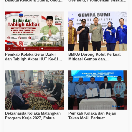
Bangga Kencana Sultra, Unggul
Overland, Promosikan Wisata
pada Pelayanan MOW dan Data
Bombana, Kolaka, dan Koltim
Keluarga
Pemkab Kolaka Gelar Dzikir
BMKG Dorong Kolut Perkuat
dan Tabligh Akbar HUT Ke-81
Mitigasi Gempa dan
RI, Hadirkan Dai Nasional
Kesiapsiagaan Masyarakat
Dekranasda Kolaka Matangkan
Pemkab Kolaka dan Kejari
Program Kerja 2027, Fokus
Teken MoU, Perkuat
Tingkatkan Daya Saing
Pendampingan Hukum
Kerajinan Lokal