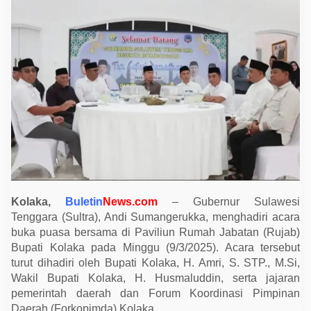
a
B
u
k
a
P
u
a
s
a
B
e
r
s
a
m
a
d
i
K
Kolaka,
Buletin
News.com
– Gubernur Sulawesi
o
Tenggara (Sultra), Andi Sumangerukka, menghadiri acara
l
buka puasa bersama di Paviliun Rumah Jabatan (Rujab)
a
k
Bupati Kolaka pada Minggu (9/3/2025). Acara tersebut
a
turut dihadiri oleh Bupati Kolaka, H. Amri, S. STP., M.Si,
,
T
Wakil Bupati Kolaka, H. Husmaluddin, serta jajaran
e
pemerintah daerah dan Forum Koordinasi Pimpinan
g
a
Daerah (Forkopimda) Kolaka.