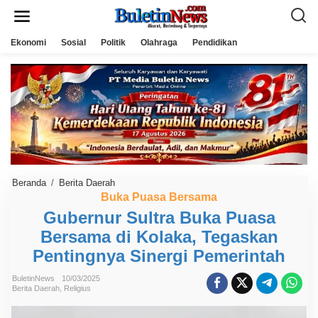
L
e
w
a
Ekonomi
Sosial
Politik
Olahraga
Pendidikan
t
i
k
e
k
o
n
t
e
n
Beranda
/
Berita Daerah
G
u
Buka Puasa Bersama
b
Gubernur Sultra Buka Puasa
e
r
Bersama di Kolaka, Tegaskan
n
u
Pentingnya Sinergi Pemerintah
r
S
u
BuletinNews
10/03/2025
Berita Daerah
,
Religius
l
t
r