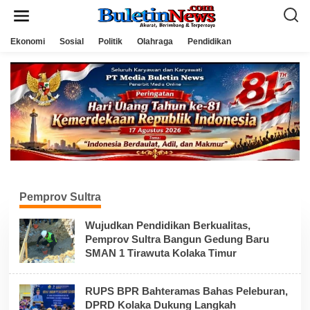
L
e
w
a
Ekonomi
Sosial
Politik
Olahraga
Pendidikan
t
i
k
e
k
o
n
t
e
n
Pemprov Sultra
Wujudkan Pendidikan Berkualitas,
Pemprov Sultra Bangun Gedung Baru
SMAN 1 Tirawuta Kolaka Timur
RUPS BPR Bahteramas Bahas Peleburan,
DPRD Kolaka Dukung Langkah