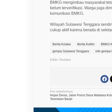
BMKG mengimbau masyarakat tetap
belum terverifikasi. Warga juga di
komunikasi BMKG.
Wilayah Sulawesi Tenggara sendir
cukup aktif karena berada di sekit
Berita Kolaka
Berita Koltim
BMKG K
gempa Sulawesi Tenggara
info gempa 
Editor: Redaksi
N
Pos sebelumnya
Hujan Deras, Jalan Poros Desa Watalara Kol
a
Terendam Banjir
v