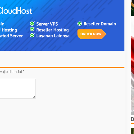
ajib ditandai
*
B