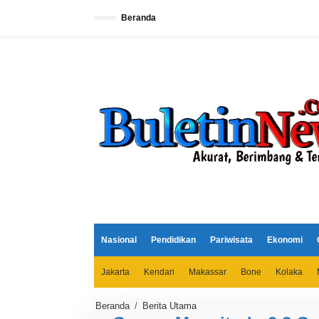
L
e
Beranda
w
a
t
i
k
e
k
o
n
t
e
n
Nasional
Pendidikan
Pariwisata
Ekonomi
Jakarta
Kendari
Makassar
Bone
Kolaka
Beranda
/
Berita Utama
G
e