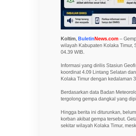
m
u
r
,
K
e
d
a
Koltim,
Buletin
News.com
– Gempa
l
a
wilayah Kabupaten Kolaka Timur, S
m
04.39 WIB.
a
n
3
Informasi yang dirilis Stasiun Ge
K
koordinat 4.09 Lintang Selatan dan
i
l
Kolaka Timur dengan kedalaman 3 
o
m
e
Berdasarkan data Badan Meteorolog
t
tergolong gempa dangkal yang dipicu
e
r
Hingga berita ini diturunkan, be
korban akibat gempa tersebut. Ge
sekitar wilayah Kolaka Timur, mesk