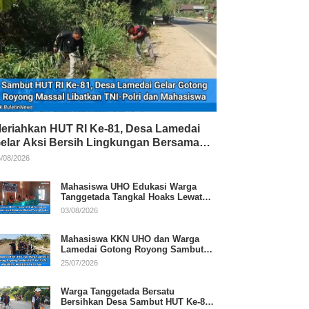
eriahkan HUT RI Ke-81, Desa Lamedai
elar Aksi Bersih Lingkungan Bersama
NI-Polri
/08/2026
Mahasiswa UHO Edukasi Warga
Tanggetada Tangkal Hoaks Lewat
Program Literasi
03/08/2026
Mahasiswa KKN UHO dan Warga
Lamedai Gotong Royong Sambut
HUT Ke-81 RI
25/07/2026
Warga Tanggetada Bersatu
Bersihkan Desa Sambut HUT Ke-81