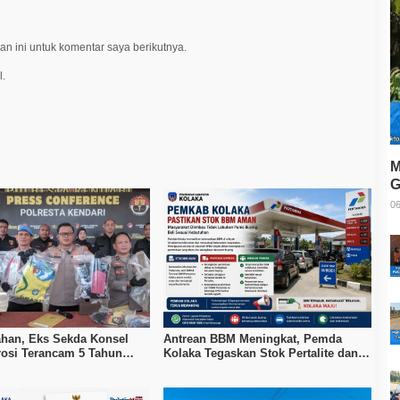
n ini untuk komentar saya berikutnya.
l.
M
G
T
06
ahan, Eks Sekda Konsel
Antrean BBM Meningkat, Pemda
rosi Terancam 5 Tahun
Kolaka Tegaskan Stok Pertalite dan
Pertamax Aman