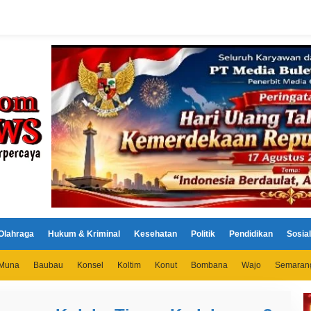
Olahraga
Hukum & Kriminal
Kesehatan
Politik
Pendidikan
Sosial
Muna
Baubau
Konsel
Koltim
Konut
Bombana
Wajo
Semaran