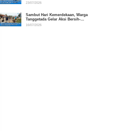
RI
23/07/2026
Sambut Hari Kemerdekaan, Warga
Tanggetada Gelar Aksi Bersih-
Bersih Desa
16/07/2026