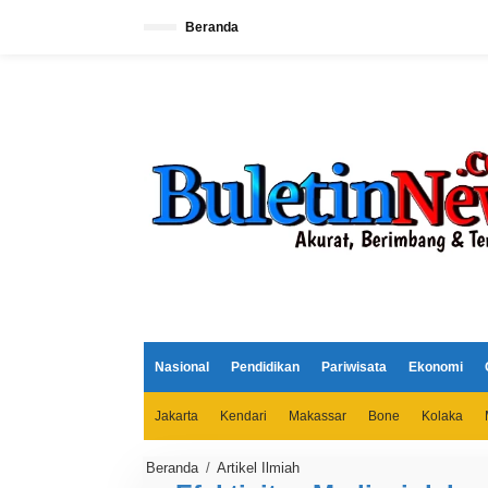
L
e
Beranda
w
a
t
i
k
e
k
o
n
t
e
n
Nasional
Pendidikan
Pariwisata
Ekonomi
Jakarta
Kendari
Makassar
Bone
Kolaka
Beranda
/
Artikel Ilmiah
E
f