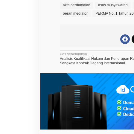
akta perdamaian
asas musyawarah
peran mediator
PERMA No. 1 Tahun 2
N
Pos sebelumnya
Analisis Kualifikasi Hukum dan Penerapan R
a
Sengketa Kontrak Dagang Internasional
v
i
g
a
s
i
p
o
s