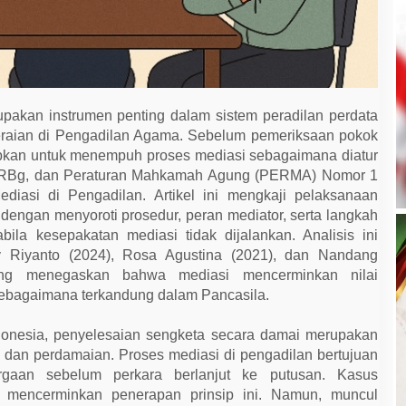
pakan instrumen penting dalam sistem peradilan perdata
ceraian di Pengadilan Agama. Sebelum pemeriksaan pokok
jibkan untuk menempuh proses mediasi sebagaimana diatur
4 RBg, dan Peraturan Mahkamah Agung (PERMA) Nomor 1
diasi di Pengadilan. Artikel ini mengkaji pelaksanaan
dengan menyoroti prosedur, peran mediator, serta langkah
la kesepakatan mediasi tidak dijalankan. Analisis ini
Riyanto (2024), Rosa Agustina (2021), dan Nandang
ang menegaskan bahwa mediasi mencerminkan nilai
sebagaimana terkandung dalam Pancasila.
donesia, penyelesaian sengketa secara damai merupakan
 dan perdamaian. Proses mediasi di pengadilan bertujuan
rgaan sebelum perkara berlanjut ke putusan. Kasus
i mencerminkan penerapan prinsip ini. Namun, muncul