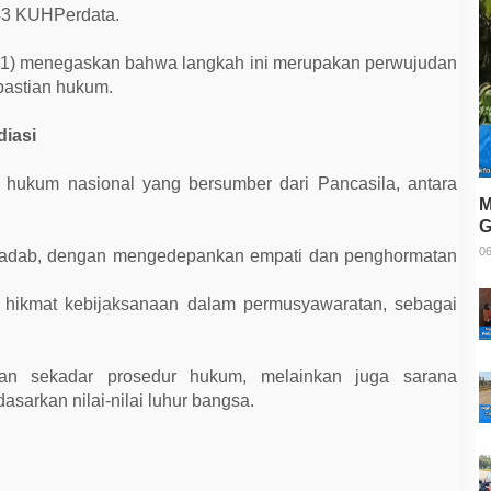
43 KUHPerdata.
21) menegaskan bahwa langkah ini merupakan perwujudan
pastian hukum.
diasi
r hukum nasional yang bersumber dari Pancasila, antara
M
G
T
06
radab, dengan mengedepankan empati dan penghormatan
h hikmat kebijaksanaan dalam permusyawaratan, sebagai
an sekadar prosedur hukum, melainkan juga sarana
asarkan nilai-nilai luhur bangsa.