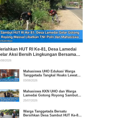
eriahkan HUT RI Ke-81, Desa Lamedai
elar Aksi Bersih Lingkungan Bersama
NI-Polri
/08/2026
Mahasiswa UHO Edukasi Warga
Tanggetada Tangkal Hoaks Lewat
Program Literasi
03/08/2026
Mahasiswa KKN UHO dan Warga
Lamedai Gotong Royong Sambut
HUT Ke-81 RI
25/07/2026
Warga Tanggetada Bersatu
Bersihkan Desa Sambut HUT Ke-81