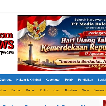
Olahraga
Hukum & Kriminal
Kesehatan
Politik
Pendidikan
Sosial
Muna
Baubau
Konsel
Koltim
Konut
Bombana
Wajo
Semaran