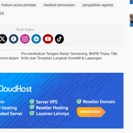
hukum acara perdata
mediasi perceraian
pengadilan agama
016
Ikuti Kami
Pos berikutnya
Tangani Banjir Semarang, BNPB Tinjau Titik
envoi dalam
Kritis dan Terapkan Langkah Korektif di Lapangan