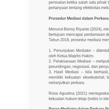
a
persoalan ketika salah satu pihak
n
H
pertanyaan tentang efektivitas me
u
k
Prosedur Mediasi dalam Perkara
u
m
A
Menurut Benny Riyanto (2024), med
c
a
bertujuan mencapai perdamaian d
r
Tahun 2016, prosedur mediasi me
a
P
e
1. Penunjukan Mediator – ditentu
r
d
oleh Ketua Majelis Hakim.
a
2. Pelaksanaan Mediasi – meliput
t
a
perundingan, negosiasi, dan peny
3. Hasil Mediasi – bila berhas
memiliki kekuatan eksekutorial;
melanjutkan perkara.
Rosa Agustina (2021) menegaskan
kekuatan hukum tetap (nebis in id
Peran Mediator dalam Perkara P