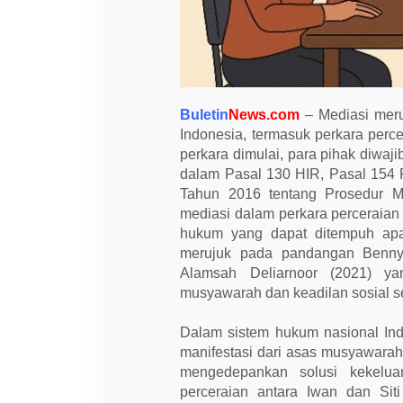
r
c
e
r
a
i
a
n
Buletin
News.com
– Mediasi meru
d
i
Indonesia, termasuk perkara per
P
perkara dimulai, para pihak diwa
e
dalam Pasal 130 HIR, Pasal 15
n
g
Tahun 2016 tentang Prosedur Me
a
mediasi dalam perkara perceraian 
d
i
hukum yang dapat ditempuh apabi
l
merujuk pada pandangan Benny 
a
n
Alamsah Deliarnoor (2021) y
A
musyawarah dan keadilan sosial 
g
a
m
Dalam sistem hukum nasional In
a
K
manifestasi dari asas musyawarah
a
mengedepankan solusi kekelua
j
i
perceraian antara Iwan dan Sit