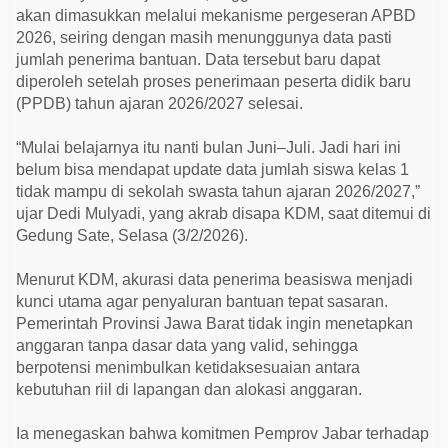
t
akan dimasukkan melalui mekanisme pergeseran APBD
a
T
2026, seiring dengan masih menunggunya data pasti
e
jumlah penerima bantuan. Data tersebut baru dapat
t
diperoleh setelah proses penerimaan peserta didik baru
a
p
(PPDB) tahun ajaran 2026/2027 selesai.
M
a
s
“Mulai belajarnya itu nanti bulan Juni–Juli. Jadi hari ini
u
belum bisa mendapat update data jumlah siswa kelas 1
k
A
tidak mampu di sekolah swasta tahun ajaran 2026/2027,”
P
ujar Dedi Mulyadi, yang akrab disapa KDM, saat ditemui di
B
D
Gedung Sate, Selasa (3/2/2026).
J
a
b
Menurut KDM, akurasi data penerima beasiswa menjadi
a
kunci utama agar penyaluran bantuan tepat sasaran.
r
2
Pemerintah Provinsi Jawa Barat tidak ingin menetapkan
0
anggaran tanpa dasar data yang valid, sehingga
2
6
berpotensi menimbulkan ketidaksesuaian antara
kebutuhan riil di lapangan dan alokasi anggaran.
Ia menegaskan bahwa komitmen Pemprov Jabar terhadap