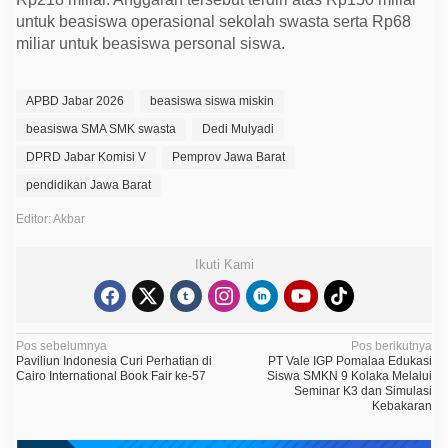
untuk beasiswa operasional sekolah swasta serta Rp68
miliar untuk beasiswa personal siswa.
APBD Jabar 2026
beasiswa siswa miskin
beasiswa SMA SMK swasta
Dedi Mulyadi
DPRD Jabar Komisi V
Pemprov Jawa Barat
pendidikan Jawa Barat
Editor: Akbar
Ikuti Kami
N
Pos sebelumnya
Pos berikutnya
Paviliun Indonesia Curi Perhatian di
PT Vale IGP Pomalaa Edukasi
a
Cairo International Book Fair ke-57
Siswa SMKN 9 Kolaka Melalui
Seminar K3 dan Simulasi
v
Kebakaran
i