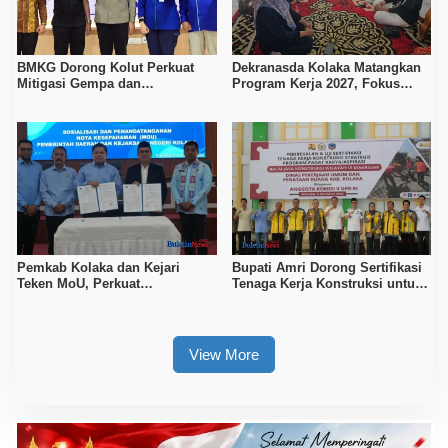
BMKG Dorong Kolut Perkuat
Dekranasda Kolaka Matangkan
Mitigasi Gempa dan
Program Kerja 2027, Fokus
Kesiapsiagaan Masyarakat
Tingkatkan Daya Saing
Kerajinan Lokal
Pemkab Kolaka dan Kejari
Bupati Amri Dorong Sertifikasi
Teken MoU, Perkuat
Tenaga Kerja Konstruksi untuk
Pendampingan Hukum
Tingkatkan Daya Saing SDM
Kolaka
View More