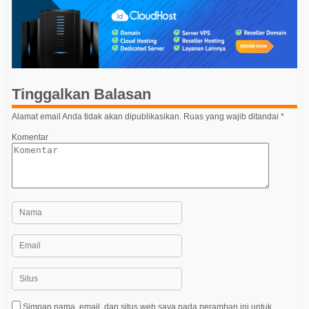
g
a
s
i
p
Tinggalkan Balasan
o
s
Alamat email Anda tidak akan dipublikasikan.
Ruas yang wajib ditandai
*
Komentar
Simpan nama, email, dan situs web saya pada peramban ini untuk