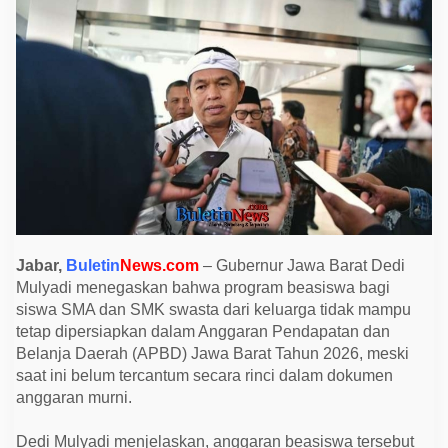
s
t
i
k
a
n
B
e
a
s
i
s
w
a
S
i
s
w
Jabar,
Buletin
News.com
– Gubernur Jawa Barat Dedi
a
Mulyadi menegaskan bahwa program beasiswa bagi
S
M
siswa SMA dan SMK swasta dari keluarga tidak mampu
A
tetap dipersiapkan dalam Anggaran Pendapatan dan
/
S
Belanja Daerah (APBD) Jawa Barat Tahun 2026, meski
M
saat ini belum tercantum secara rinci dalam dokumen
K
S
anggaran murni.
w
a
s
Dedi Mulyadi menjelaskan, anggaran beasiswa tersebut