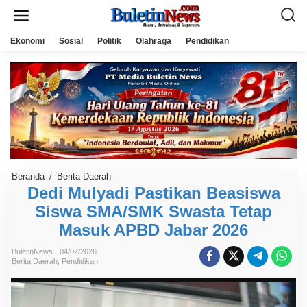
L
e
w
a
Ekonomi
Sosial
Politik
Olahraga
Pendidikan
t
i
k
e
k
o
n
t
e
n
Beranda
/
Berita Daerah
D
e
Dedi Mulyadi Pastikan Beasiswa
d
Siswa SMA/SMK Swasta Tetap
i
M
Masuk APBD Jabar 2026
u
l
y
BuletinNews
04/02/2026
a
Berita Daerah
,
Pendidikan
d
i
P
a