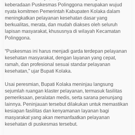
g
keberadaan Puskesmas Polinggona merupakan wujud
k
a
nyata komitmen Pemerintah Kabupaten Kolaka dalam
t
meningkatkan pelayanan kesehatan dasar yang
k
berkualitas, merata, dan mudah diakses oleh seluruh
a
n
lapisan masyarakat, khususnya di wilayah Kecamatan
A
Polinggona.
k
s
e
“Puskesmas ini harus menjadi garda terdepan pelayanan
s
L
kesehatan masyarakat, dengan layanan yang cepat,
a
ramah, dan profesional sesuai standar pelayanan
y
a
kesehatan,” ujar Bupati Kolaka.
n
a
n
Usai peresmian, Bupati Kolaka meninjau langsung
K
sejumlah ruangan klaster pelayanan, termasuk fasilitas
e
s
pemeriksaan, peralatan medis, serta sarana penunjang
e
lainnya. Peninjauan tersebut dilakukan untuk memastikan
h
a
kesiapan fasilitas dan kenyamanan layanan bagi
t
masyarakat yang akan memanfaatkan pelayanan
a
kesehatan di puskesmas tersebut.
n
D
a