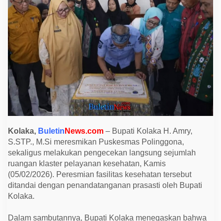
e
s
m
i
k
a
n
P
u
s
k
e
s
m
a
s
P
o
Kolaka,
Buletin
News.com
– Bupati Kolaka H. Amry,
l
S.STP., M.Si meresmikan Puskesmas Polinggona,
i
n
sekaligus melakukan pengecekan langsung sejumlah
g
ruangan klaster pelayanan kesehatan, Kamis
g
o
(05/02/2026). Peresmian fasilitas kesehatan tersebut
n
ditandai dengan penandatanganan prasasti oleh Bupati
a
,
Kolaka.
T
i
n
Dalam sambutannya, Bupati Kolaka menegaskan bahwa