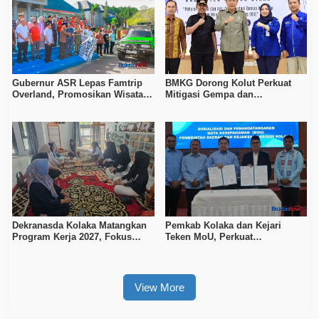
Gubernur ASR Lepas Famtrip
BMKG Dorong Kolut Perkuat
Overland, Promosikan Wisata
Mitigasi Gempa dan
Bombana, Kolaka, dan Koltim
Kesiapsiagaan Masyarakat
Dekranasda Kolaka Matangkan
Pemkab Kolaka dan Kejari
Program Kerja 2027, Fokus
Teken MoU, Perkuat
Tingkatkan Daya Saing
Pendampingan Hukum
Kerajinan Lokal
View More