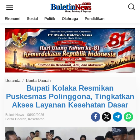
L
e
w
a
Ekonomi
Sosial
Politik
Olahraga
Pendidikan
t
i
k
e
k
o
n
t
e
n
Beranda
/
Berita Daerah
B
u
Bupati Kolaka Resmikan
p
Puskesmas Polinggona, Tingkatkan
a
t
Akses Layanan Kesehatan Dasar
i
K
o
BuletinNews
06/02/2026
l
Berita Daerah
,
Kesehatan
a
k
a
R