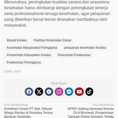
Menurutnya, peningkatan kualitas sarana dan prasarana
s
a
kesehatan harus diimbangi dengan peningkatan kinerja
r
serta profesionalisme tenaga kesehatan, agar pelayanan
yang diberikan benar-benar dirasakan manfaatnya oleh
masyarakat.
Bupati Kolaka
Fasilitas Kesehatan Dasar
Kesehatan Masyarakat Polinggona
pelayanan kesehatan Kolaka
Pemerintah Kabupaten Kolaka
Peresmian Puskesmas
Puskesmas Polinggona
Editor: Andi
Ikuti Kami
N
Pos sebelumnya
Pos berikutnya
Komitmen Sosial PT Vale, Ribuan
DPRD Sulteng Apresiasi Kinerja
a
Warga Rentan di Pomalaa Terima
DLH Morowali, Pengelolaan
Bantuan Sembako
Sampah Dinilai Semakin Tertata