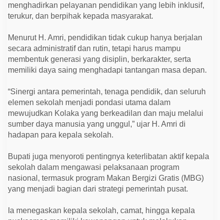
t
menghadirkan pelayanan pendidikan yang lebih inklusif,
r
terukur, dan berpihak kepada masyarakat.
a
t
e
Menurut H. Amri, pendidikan tidak cukup hanya berjalan
g
i
secara administratif dan rutin, tetapi harus mampu
s
membentuk generasi yang disiplin, berkarakter, serta
P
r
memiliki daya saing menghadapi tantangan masa depan.
e
s
“Sinergi antara pemerintah, tenaga pendidik, dan seluruh
i
d
elemen sekolah menjadi pondasi utama dalam
e
mewujudkan Kolaka yang berkeadilan dan maju melalui
n
sumber daya manusia yang unggul,” ujar H. Amri di
hadapan para kepala sekolah.
Bupati juga menyoroti pentingnya keterlibatan aktif kepala
sekolah dalam mengawasi pelaksanaan program
nasional, termasuk program Makan Bergizi Gratis (MBG)
yang menjadi bagian dari strategi pemerintah pusat.
Ia menegaskan kepala sekolah, camat, hingga kepala