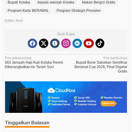
Bupati Kolaka
kepala sekolah Kolaka
Makan Bergizi Gratis
Program Kartu BERAMAL
Program Strategis Presiden
Editor: Andi
Ikuti Kami
N
Pos sebelumnya
Pos berikutnya
383 Jamaah Haji Asal Kolaka Resmi
Bupati Bone Saksikan Semifinal
a
Diberangkatkan ke Tanah Suci
Beramal Cup 2026, Final Digelar
Gratis
v
i
g
a
s
i
p
Tinggalkan Balasan
o