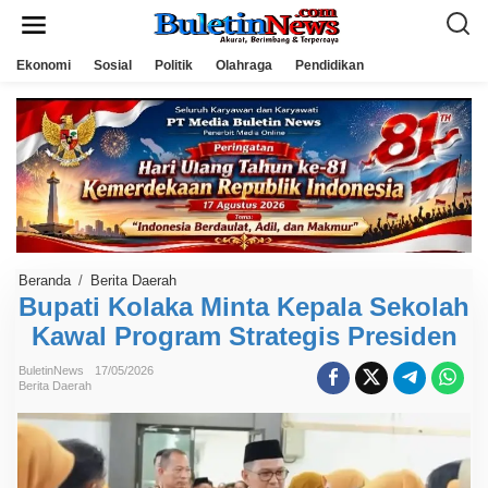
L
e
w
a
Ekonomi
Sosial
Politik
Olahraga
Pendidikan
t
i
k
e
k
o
n
t
e
n
Beranda
/
Berita Daerah
B
u
Bupati Kolaka Minta Kepala Sekolah
p
Kawal Program Strategis Presiden
a
t
i
BuletinNews
17/05/2026
K
Berita Daerah
o
l
a
k
a
M