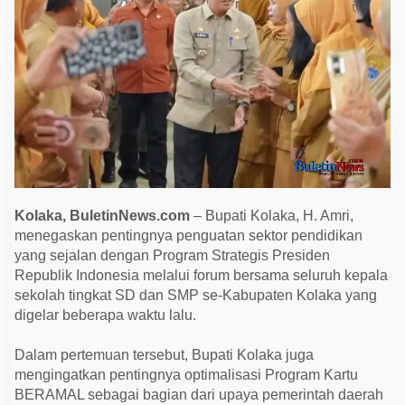
i
n
t
a
K
e
p
a
l
a
S
e
k
o
l
a
Kolaka, BuletinNews.com
– Bupati Kolaka, H. Amri,
h
K
menegaskan pentingnya penguatan sektor pendidikan
a
yang sejalan dengan Program Strategis Presiden
w
Republik Indonesia melalui forum bersama seluruh kepala
a
l
sekolah tingkat SD dan SMP se-Kabupaten Kolaka yang
P
digelar beberapa waktu lalu.
r
o
g
Dalam pertemuan tersebut, Bupati Kolaka juga
r
a
mengingatkan pentingnya optimalisasi Program Kartu
m
BERAMAL sebagai bagian dari upaya pemerintah daerah
S