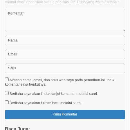
Alamat email Anda tidak akan dipublikasikan.
Ruas yang wajib ditandai
*
s
Simpan nama, email, dan situs web saya pada peramban ini untuk
komentar saya berikutnya.
Beritahu saya akan tindak lanjut komentar melalui surel.
Beritahu saya akan tulisan baru melalui surel.
Baca Juga: