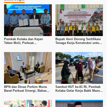
Pemkab Kolaka dan Kejari
Bupati Amri Dorong Sertifikasi
Teken MoU, Perkuat
Tenaga Kerja Konstruksi untuk
Pendampingan Hukum
Tingkatkan Daya Saing SDM
Kolaka
BPN dan Dinas Perkim Muna
Sambut HUT ke-81 RI, Pemkab
Barat Perkuat Sinergi, Bahas
Kolaka Gelar Kerja Bakti Massal
Sertipikasi Tanah hingga
di Seluruh Wilayah
Penataan Permukiman