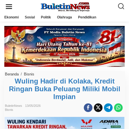
L
e
w
a
Ekonomi
Sosial
Politik
Olahraga
Pendidikan
t
i
k
e
k
o
n
t
e
n
Beranda
/
Bisnis
W
u
Wuling Hadir di Kolaka, Kredit
l
Ringan Buka Peluang Miliki Mobil
i
n
Impian
g
H
a
BuletinNews
13/05/2026
d
Bisnis
i
r
d
i