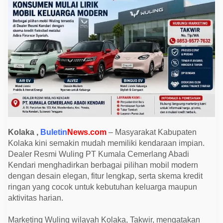
K
o
l
a
k
a
,
K
r
e
d
i
t
R
i
n
g
a
Kolaka ,
Buletin
News.com
– Masyarakat Kabupaten
n
Kolaka kini semakin mudah memiliki kendaraan impian.
B
u
Dealer Resmi Wuling PT Kumala Cemerlang Abadi
k
Kendari menghadirkan berbagai pilihan mobil modern
a
P
dengan desain elegan, fitur lengkap, serta skema kredit
e
ringan yang cocok untuk kebutuhan keluarga maupun
l
u
aktivitas harian.
a
n
g
Marketing Wuling wilayah Kolaka, Takwir, mengatakan