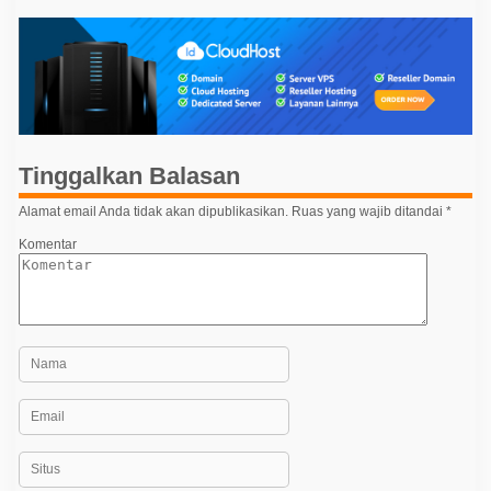
v
i
g
a
s
i
Tinggalkan Balasan
p
o
Alamat email Anda tidak akan dipublikasikan.
Ruas yang wajib ditandai
*
s
Komentar