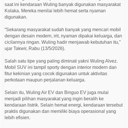
M
saat ini kendaraan Wuling banyak digunakan masyarakat
i
l
Kolaka. Mereka menilai lebih hemat serta nyaman
i
digunakan.
k
i
M
“Sekarang masyarakat sudah banyak yang mencari mobil
o
dengan desain modern, irit, nyaman dipakai keluarga, dan
b
i
cicilannya ringan. Wuling hadir menjawab kebutuhan itu,”
l
ujar Takwir, Rabu (13/5/2026).
I
m
p
Salah satu tipe yang paling diminati yakni Wuling Alvez.
i
a
Mobil SUV ini tampil sporty dengan interior modern dan
n
fitur kekinian yang cocok digunakan untuk aktivitas
perkotaan maupun perjalanan keluarga.
Selain itu, Wuling Air EV dan Binguo EV juga mulai
menjadi pilihan masyarakat yang ingin beralih ke
kendaraan listrik. Selain hemat energi, kendaraan tersebut
praktis digunakan dan memiliki biaya operasional yang
lebih efisien.