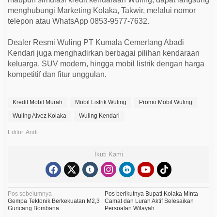
menghubungi Marketing Kolaka, Takwir, melalui nomor
telepon atau WhatsApp 0853-9577-7632.
Dealer Resmi Wuling PT Kumala Cemerlang Abadi
Kendari juga menghadirkan berbagai pilihan kendaraan
keluarga, SUV modern, hingga mobil listrik dengan harga
kompetitif dan fitur unggulan.
Kredit Mobil Murah
Mobil Listrik Wuling
Promo Mobil Wuling
Wuling Alvez Kolaka
Wuling Kendari
Editor: Andi
Ikuti Kami
N
Pos sebelumnya
Pos berikutnya
Bupati Kolaka Minta
Gempa Tektonik Berkekuatan M2,3
Camat dan Lurah Aktif Selesaikan
a
Guncang Bombana
Persoalan Wilayah