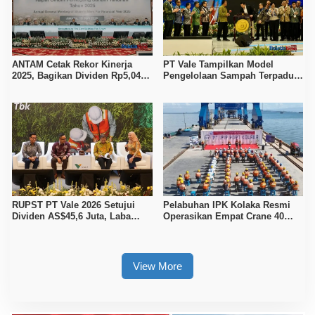
ANTAM Cetak Rekor Kinerja
PT Vale Tampilkan Model
2025, Bagikan Dividen Rp5,04
Pengelolaan Sampah Terpadu
Triliun dan Perkuat Hilirisasi
di Pameran Invirotech 2026
Nikel
RUPST PT Vale 2026 Setujui
Pelabuhan IPK Kolaka Resmi
Dividen AS$45,6 Juta, Laba
Operasikan Empat Crane 40
Bersih Naik 32 Persen
Ton, Perkuat Logistik Kawasan
Industri
View More