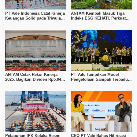
PT Vale Indonesia Catat Kinerja
ANTAM Kembali Masuk Tiga
Keuangan Solid pada Triwulan
Indeks ESG KEHATI, Perkuat
II 2026, Produksi Nikel Naik 19
Komitmen Tambang
Persen
Berkelanjutan
ANTAM Cetak Rekor Kinerja
PT Vale Tampilkan Model
2025, Bagikan Dividen Rp5,04
Pengelolaan Sampah Terpadu
Triliun dan Perkuat Hilirisasi
di Pameran Invirotech 2026
Nikel
Pelabuhan IPK Kolaka Resmi
CEO PT Vale Bahas Hilirisasi