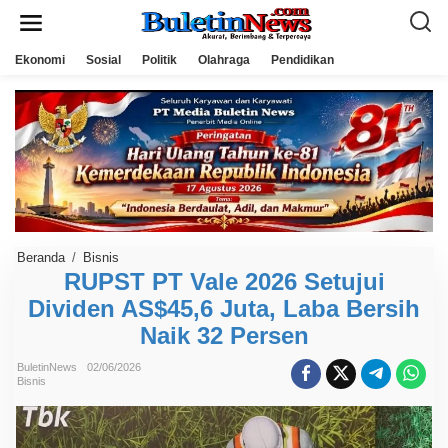
L
e
w
a
Ekonomi
Sosial
Politik
Olahraga
Pendidikan
t
i
k
e
k
o
n
t
e
n
Beranda
/
Bisnis
R
U
RUPST PT Vale 2026 Setujui
P
Dividen AS$45,6 Juta, Laba Bersih
S
T
Naik 32 Persen
P
T
V
BuletinNews
02/06/2026
a
Bisnis
l
e
2
0