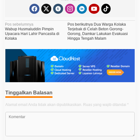
N
Pos sebelumnya
Pos berikutnya
Dua Warga Kolaka
Wabup Husmaluddin Pimpin
Terjebak di Celah Beton Gorong-
a
Upacara Hari Lahir Pancasila di
Gorong, Damkar Lakukan Evakuasi
Kolaka
Hingga Tengah Malam
v
i
g
a
s
i
p
Tinggalkan Balasan
o
Alamat email Anda tidak akan dipublikasikan.
Ruas yang wajib ditandai
*
s