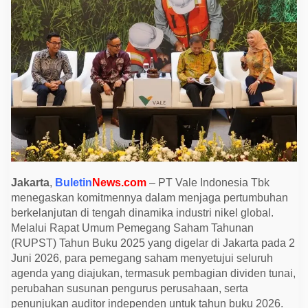
2
6
S
e
t
u
j
u
i
D
i
v
i
d
e
n
A
S
Jakarta
,
Buletin
News.com
– PT Vale Indonesia Tbk
$
menegaskan komitmennya dalam menjaga pertumbuhan
4
5
berkelanjutan di tengah dinamika industri nikel global.
,
Melalui Rapat Umum Pemegang Saham Tahunan
6
J
(RUPST) Tahun Buku 2025 yang digelar di Jakarta pada 2
u
Juni 2026, para pemegang saham menyetujui seluruh
t
a
agenda yang diajukan, termasuk pembagian dividen tunai,
,
perubahan susunan pengurus perusahaan, serta
L
a
penunjukan auditor independen untuk tahun buku 2026.