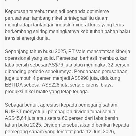
b
a
B
Keputusan tersebut menjadi penanda optimisme
e
perusahaan tambang nikel terintegrasi itu dalam
r
menghadapi tantangan industri mineral kritis yang terus
s
i
berkembang seiring meningkatnya kebutuhan bahan baku
h
transisi energi dunia.
N
a
i
Sepanjang tahun buku 2025, PT Vale mencatatkan kinerja
k
3
operasional yang solid. Perseroan berhasil membukukan
2
laba bersih sebesar AS$76 juta atau meningkat 32 persen
P
e
dibanding periode sebelumnya. Pendapatan perusahaan
r
juga tumbuh 4 persen menjadi AS$990 juta, didukung
s
e
EBITDA sebesar AS$228 juta serta efisiensi biaya
n
produksi nikel matte yang tetap terjaga.
Sebagai bentuk apresiasi kepada pemegang saham,
RUPST menyetujui pembagian dividen tunai senilai
AS$45,64 juta atau setara 60 persen dari laba bersih
tahun buku 2025. Dividen tersebut akan diberikan kepada
pemegang saham yang tercatat pada 12 Juni 2026,