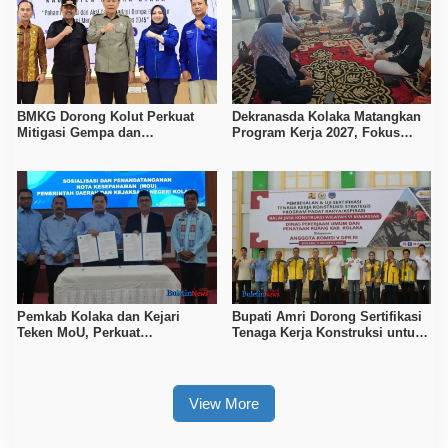
BMKG Dorong Kolut Perkuat
Dekranasda Kolaka Matangkan
Mitigasi Gempa dan
Program Kerja 2027, Fokus
Kesiapsiagaan Masyarakat
Tingkatkan Daya Saing
Kerajinan Lokal
Pemkab Kolaka dan Kejari
Bupati Amri Dorong Sertifikasi
Teken MoU, Perkuat
Tenaga Kerja Konstruksi untuk
Pendampingan Hukum
Tingkatkan Daya Saing SDM
Kolaka
View More