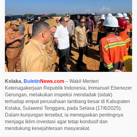
k
E
m
p
a
t
T
a
m
b
a
n
g
d
i
K
o
l
Kolaka,
Buletin
News.com
– Wakil Menteri
a
Ketenagakerjaan Republik Indonesia, Immanuel Ebenezer
k
a
Gerungan, melakukan inspeksi mendadak (sidak)
,
terhadap empat perusahaan tambang besar di Kabupaten
J
a
Kolaka, Sulawesi Tenggara, pada Selasa (17/6/2025).
n
Dalam kunjungan tersebut, ia menegaskan pentingnya
g
a
menjaga iklim investasi agar tetap kondusif dan
n
mendukung kesejahteraan masyarakat.
G
a