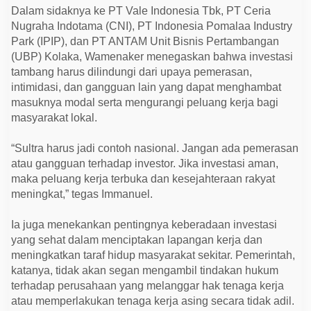
n
Dalam sidaknya ke PT Vale Indonesia Tbk, PT Ceria
g
g
Nugraha Indotama (CNI), PT Indonesia Pomalaa Industry
u
Park (IPIP), dan PT ANTAM Unit Bisnis Pertambangan
I
(UBP) Kolaka, Wamenaker menegaskan bahwa investasi
n
v
tambang harus dilindungi dari upaya pemerasan,
e
intimidasi, dan gangguan lain yang dapat menghambat
s
t
masuknya modal serta mengurangi peluang kerja bagi
o
masyarakat lokal.
r
,
N
“Sultra harus jadi contoh nasional. Jangan ada pemerasan
e
g
atau gangguan terhadap investor. Jika investasi aman,
a
maka peluang kerja terbuka dan kesejahteraan rakyat
r
a
meningkat,” tegas Immanuel.
A
k
a
Ia juga menekankan pentingnya keberadaan investasi
n
yang sehat dalam menciptakan lapangan kerja dan
B
e
meningkatkan taraf hidup masyarakat sekitar. Pemerintah,
r
katanya, tidak akan segan mengambil tindakan hukum
t
terhadap perusahaan yang melanggar hak tenaga kerja
i
n
atau memperlakukan tenaga kerja asing secara tidak adil.
d