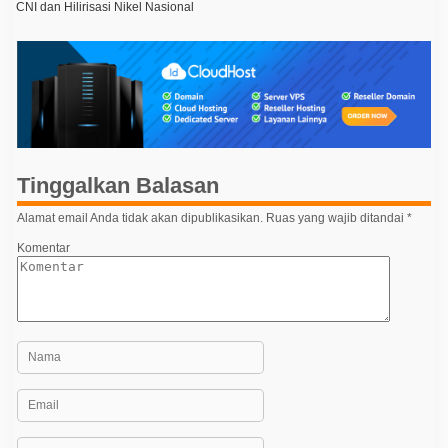
CNI dan Hilirisasi Nikel Nasional
v
i
g
a
s
i
p
Tinggalkan Balasan
o
Alamat email Anda tidak akan dipublikasikan.
Ruas yang wajib ditandai
*
s
Komentar