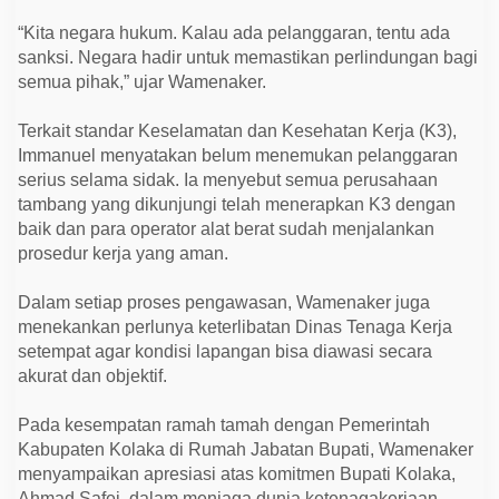
a
k
“Kita negara hukum. Kalau ada pelanggaran, tentu ada
T
sanksi. Negara hadir untuk memastikan perlindungan bagi
e
g
semua pihak,” ujar Wamenaker.
a
s
Terkait standar Keselamatan dan Kesehatan Kerja (K3),
Immanuel menyatakan belum menemukan pelanggaran
serius selama sidak. Ia menyebut semua perusahaan
tambang yang dikunjungi telah menerapkan K3 dengan
baik dan para operator alat berat sudah menjalankan
prosedur kerja yang aman.
Dalam setiap proses pengawasan, Wamenaker juga
menekankan perlunya keterlibatan Dinas Tenaga Kerja
setempat agar kondisi lapangan bisa diawasi secara
akurat dan objektif.
Pada kesempatan ramah tamah dengan Pemerintah
Kabupaten Kolaka di Rumah Jabatan Bupati, Wamenaker
menyampaikan apresiasi atas komitmen Bupati Kolaka,
Ahmad Safei, dalam menjaga dunia ketenagakerjaan,