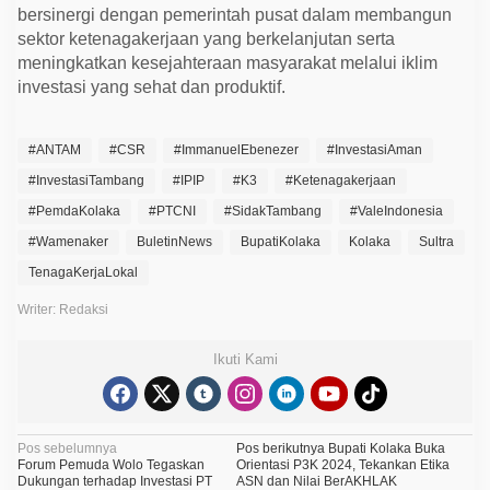
bersinergi dengan pemerintah pusat dalam membangun
sektor ketenagakerjaan yang berkelanjutan serta
meningkatkan kesejahteraan masyarakat melalui iklim
investasi yang sehat dan produktif.
#ANTAM
#CSR
#ImmanuelEbenezer
#InvestasiAman
#InvestasiTambang
#IPIP
#K3
#Ketenagakerjaan
#PemdaKolaka
#PTCNI
#SidakTambang
#ValeIndonesia
#Wamenaker
BuletinNews
BupatiKolaka
Kolaka
Sultra
TenagaKerjaLokal
Writer: Redaksi
Ikuti Kami
N
Pos sebelumnya
Pos berikutnya
Bupati Kolaka Buka
Forum Pemuda Wolo Tegaskan
Orientasi P3K 2024, Tekankan Etika
a
Dukungan terhadap Investasi PT
ASN dan Nilai BerAKHLAK