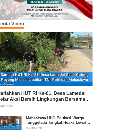
erita Video
eriahkan HUT RI Ke-81, Desa Lamedai
elar Aksi Bersih Lingkungan Bersama
NI-Polri
/08/2026
Mahasiswa UHO Edukasi Warga
Tanggetada Tangkal Hoaks Lewat
Program Literasi
03/08/2026