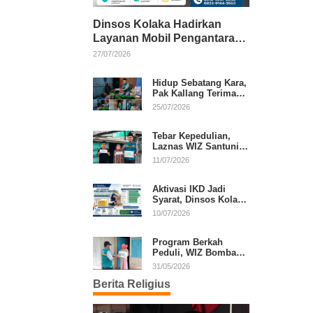
Dinsos Kolaka Hadirkan
Layanan Mobil Pengantaran
Gratis bagi Pasien Penerima
27/07/2026
Manfaat Desil 1–5
Hidup Sebatang Kara,
Pak Kallang Terima
Bantuan dari Laznas
25/07/2026
WIZ Kolaka
Tebar Kepedulian,
Laznas WIZ Santuni
Anak Yatim dan
11/07/2026
Dhuafa di Kecamatan
Latambaga
Aktivasi IKD Jadi
Syarat, Dinsos Kolaka
Sosialisasikan
10/07/2026
Pendaftaran Perlinsos
Digital
Program Berkah
Peduli, WIZ Bombana
Bantu Lansia dan
31/05/2026
Janda di Poea
Berita Religius