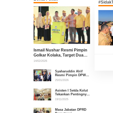
#Sidak
Ismail Nushar Resmi Pimpin
Golkar Kolaka, Target Dua
Kursi per Dapil
14/02/2026
Syaharuddin Alrif
Resmi Pimpin DPW
NasDem Sulsel
25/01/2026
Asisten I Setda Kolut
Tekankan Pentingnya
Pendidikan Politik
19/11/2025
untuk Perkuat
Demokrasi
Masa Jabatan DPRD