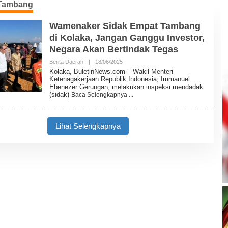
Tambang
Wamenaker Sidak Empat Tambang
di Kolaka, Jangan Ganggu Investor,
Negara Akan Bertindak Tegas
Berita Daerah
|
18/06/2025
O
L
Kolaka, BuletinNews.com – Wakil Menteri
E
Ketenagakerjaan Republik Indonesia, Immanuel
H
Ebenezer Gerungan, melakukan inspeksi mendadak
B
(sidak)
Baca Selengkapnya
U
L
E
T
Lihat Selengkapnya
I
N
N
E
W
S