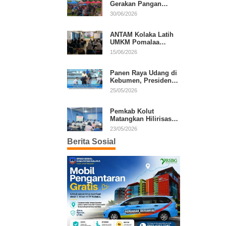
Gerakan Pangan
Murah, Warga Serbu
30/06/2026
Komoditas Harga
Terjangkau
ANTAM Kolaka Latih
UMKM Pomalaa
Kembangkan Produk
15/06/2026
Lokal Berdaya Saing
Panen Raya Udang di
Kebumen, Presiden
Prabowo Tekankan
25/05/2026
Ekonomi Produktif
Pemkab Kolut
Matangkan Hilirisasi
Kakao dan Kelapa,
23/05/2026
Investor Lirik Potensi
Berita Sosial
Daerah