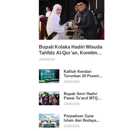
Bupati Kolaka Hadiri Wisuda
Tahfidz Al-Qur’an, Komitmen
Dukung Pendidikan
30/06/2026
Keagamaan
Kafilah Kendari
Turunkan 20 Peserta
pada Hari Pertama
25/06/2026
MTQ Sultra 2026 di
Konawe
Bupati Amri Hadiri
Pawai Ta’aruf MTQ
XXXI Sultra, Beri
23/06/2026
Dukungan untuk
Kafilah Kolaka
Perpaduan Syiar
Islam dan Budaya
Warnai Pawai Ta’aruf
23/06/2026
MTQ XXXI Sultra