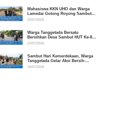
Mahasiswa KKN UHO dan Warga
Lamedai Gotong Royong Sambut
HUT Ke-81 RI
25/07/2026
Warga Tanggetada Bersatu
Bersihkan Desa Sambut HUT Ke-81
RI
23/07/2026
Sambut Hari Kemerdekaan, Warga
Tanggetada Gelar Aksi Bersih-
Bersih Desa
16/07/2026