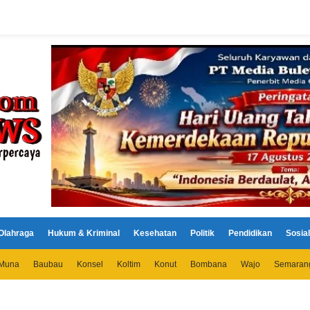
Olahraga
Hukum & Kriminal
Kesehatan
Politik
Pendidikan
Sosial
Muna
Baubau
Konsel
Koltim
Konut
Bombana
Wajo
Semaran