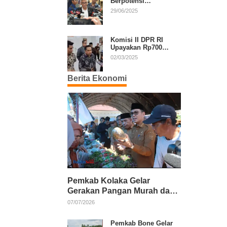
Berpotensi
Diperpanjang, Aria
29/06/2025
Bima Soroti Implikasi
Ketatanegaraan
Komisi II DPR RI
Upayakan Rp700
Miliar dari APBN
02/03/2025
untuk PSU di 24
Daerah Pasca
Berita Ekonomi
Putusan MK
Pemkab Kolaka Gelar
Gerakan Pangan Murah dan
Salurkan Pupuk Organik
07/07/2026
Pemkab Bone Gelar