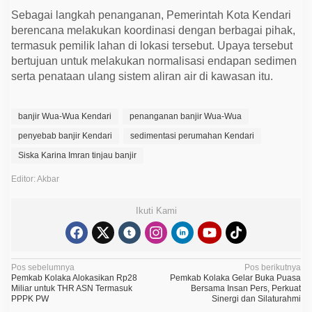
Sebagai langkah penanganan, Pemerintah Kota Kendari
berencana melakukan koordinasi dengan berbagai pihak,
termasuk pemilik lahan di lokasi tersebut. Upaya tersebut
bertujuan untuk melakukan normalisasi endapan sedimen
serta penataan ulang sistem aliran air di kawasan itu.
banjir Wua-Wua Kendari
penanganan banjir Wua-Wua
penyebab banjir Kendari
sedimentasi perumahan Kendari
Siska Karina Imran tinjau banjir
Editor: Akbar
Ikuti Kami
N
Pos sebelumnya
Pos berikutnya
Pemkab Kolaka Alokasikan Rp28
Pemkab Kolaka Gelar Buka Puasa
a
Miliar untuk THR ASN Termasuk
Bersama Insan Pers, Perkuat
PPPK PW
Sinergi dan Silaturahmi
v