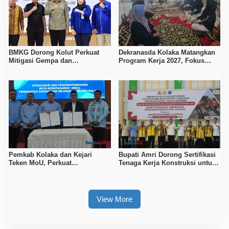
BMKG Dorong Kolut Perkuat
Dekranasda Kolaka Matangkan
Mitigasi Gempa dan
Program Kerja 2027, Fokus
Kesiapsiagaan Masyarakat
Tingkatkan Daya Saing
Kerajinan Lokal
Pemkab Kolaka dan Kejari
Bupati Amri Dorong Sertifikasi
Teken MoU, Perkuat
Tenaga Kerja Konstruksi untuk
Pendampingan Hukum
Tingkatkan Daya Saing SDM
Kolaka
View More