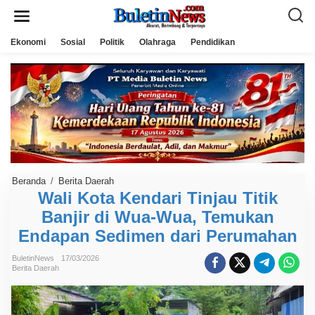
L
e
w
a
Ekonomi
Sosial
Politik
Olahraga
Pendidikan
t
i
k
e
k
o
n
t
e
n
Beranda
/
Berita Daerah
W
a
Wali Kota Kendari Tinjau Titik
l
Banjir di Wua-Wua, Temukan
i
K
Endapan Sedimen dari Perumahan
o
t
a
BuletinNews
17/03/2026
K
Berita Daerah
e
n
d
a