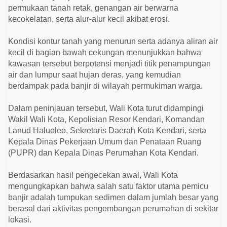
e
permukaan tanah retak, genangan air berwarna
m
u
kecokelatan, serta alur-alur kecil akibat erosi.
k
a
Kondisi kontur tanah yang menurun serta adanya aliran air
n
E
kecil di bagian bawah cekungan menunjukkan bahwa
n
kawasan tersebut berpotensi menjadi titik penampungan
d
a
air dan lumpur saat hujan deras, yang kemudian
p
berdampak pada banjir di wilayah permukiman warga.
a
n
S
Dalam peninjauan tersebut, Wali Kota turut didampingi
e
d
Wakil Wali Kota, Kepolisian Resor Kendari, Komandan
i
Lanud Haluoleo, Sekretaris Daerah Kota Kendari, serta
m
e
Kepala Dinas Pekerjaan Umum dan Penataan Ruang
n
(PUPR) dan Kepala Dinas Perumahan Kota Kendari.
d
a
r
Berdasarkan hasil pengecekan awal, Wali Kota
i
P
mengungkapkan bahwa salah satu faktor utama pemicu
e
banjir adalah tumpukan sedimen dalam jumlah besar yang
r
berasal dari aktivitas pengembangan perumahan di sekitar
u
m
lokasi.
a