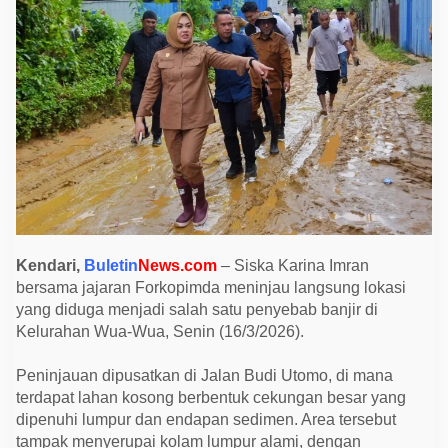
r
i
T
i
n
j
a
u
T
i
t
i
k
B
a
n
j
i
Kendari,
Buletin
News.com
– Siska Karina Imran
r
bersama jajaran Forkopimda meninjau langsung lokasi
d
i
yang diduga menjadi salah satu penyebab banjir di
W
Kelurahan Wua-Wua, Senin (16/3/2026).
u
a
-
Peninjauan dipusatkan di Jalan Budi Utomo, di mana
W
u
terdapat lahan kosong berbentuk cekungan besar yang
a
dipenuhi lumpur dan endapan sedimen. Area tersebut
,
T
tampak menyerupai kolam lumpur alami, dengan