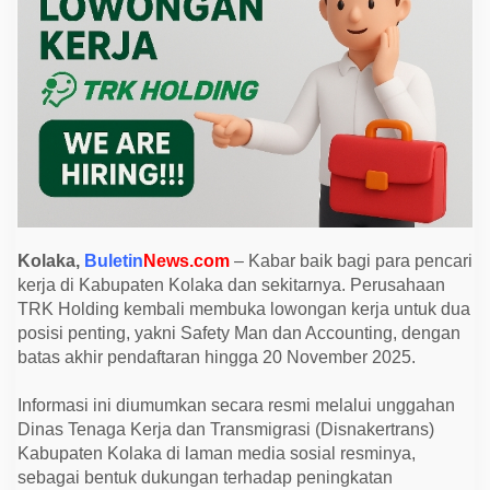
a
L
o
w
o
n
g
a
n
K
e
r
j
a
d
i
Kolaka,
Buletin
News.com
– Kabar baik bagi para pencari
K
o
kerja di Kabupaten Kolaka dan sekitarnya. Perusahaan
l
TRK Holding kembali membuka lowongan kerja untuk dua
a
posisi penting, yakni Safety Man dan Accounting, dengan
k
a
batas akhir pendaftaran hingga 20 November 2025.
,
D
u
Informasi ini diumumkan secara resmi melalui unggahan
a
Dinas Tenaga Kerja dan Transmigrasi (Disnakertrans)
P
o
Kabupaten Kolaka di laman media sosial resminya,
s
sebagai bentuk dukungan terhadap peningkatan
i