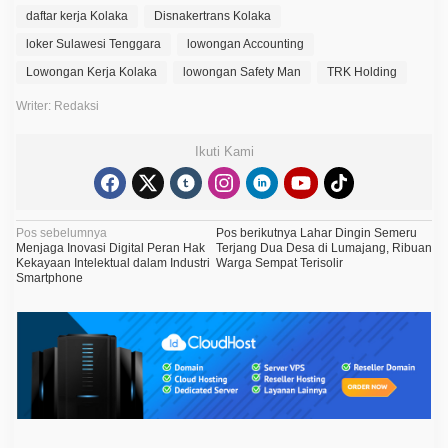
daftar kerja Kolaka
Disnakertrans Kolaka
loker Sulawesi Tenggara
lowongan Accounting
Lowongan Kerja Kolaka
lowongan Safety Man
TRK Holding
Writer: Redaksi
Ikuti Kami
N
Pos sebelumnya
Pos berikutnya
Lahar Dingin Semeru
Menjaga Inovasi Digital Peran Hak
Terjang Dua Desa di Lumajang, Ribuan
a
Kekayaan Intelektual dalam Industri
Warga Sempat Terisolir
Smartphone
v
i
g
a
s
i
p