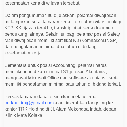
s
kesempatan kerja di wilayah tersebut.
i
T
e
Dalam pengumuman itu dijelaskan, pelamar diwajibkan
r
melampirkan surat lamaran kerja, curriculum vitae, fotokopi
s
e
KTP, KK, ijazah terakhir, transkrip nilai, serta dokumen
d
pendukung lainnya. Selain itu, bagi pelamar posisi Safety
i
a
Man diwajibkan memiliki sertifikat K3 (Kemnaker/BNSP)
dan pengalaman minimal dua tahun di bidang
keselamatan kerja.
Sementara untuk posisi Accounting, pelamar harus
memiliki pendidikan minimal S1 jurusan Akuntansi,
menguasai Microsoft Office dan software akuntansi, serta
memiliki pengalaman minimal satu tahun di bidang terkait.
Berkas lamaran dapat dikirimkan melalui email
hrtrkholding@gmail.com
atau diserahkan langsung ke
kantor TRK Holding di Jl. Alam Mekongga Indah, depan
Klinik Mata Kolaka.