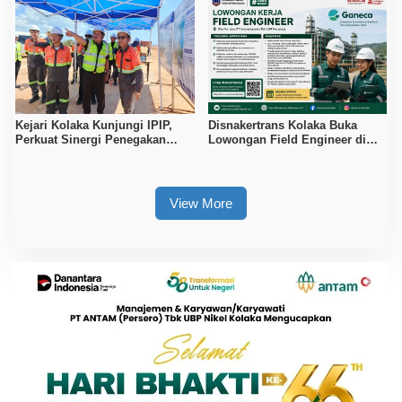
Kejari Kolaka Kunjungi IPIP,
Disnakertrans Kolaka Buka
Perkuat Sinergi Penegakan
Lowongan Field Engineer di
Hukum dan Investasi
Proyek PT Vale Pomalaa, Simak
Syaratnya
View More