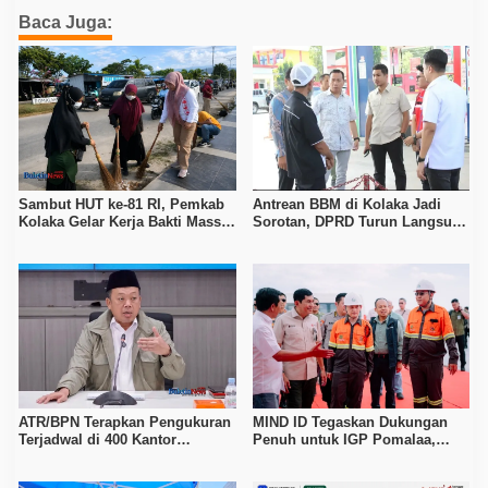
Baca Juga:
Sambut HUT ke-81 RI, Pemkab
Antrean BBM di Kolaka Jadi
Kolaka Gelar Kerja Bakti Massal
Sorotan, DPRD Turun Langsung
di Seluruh Wilayah
ke Depot Pertamina
ATR/BPN Terapkan Pengukuran
MIND ID Tegaskan Dukungan
Terjadwal di 400 Kantor
Penuh untuk IGP Pomalaa,
Pertanahan, Waktu Tunggu
Perkuat Sinergi Kawal PSN
Maksimal Tujuh Hari
Hilirisasi Nikel