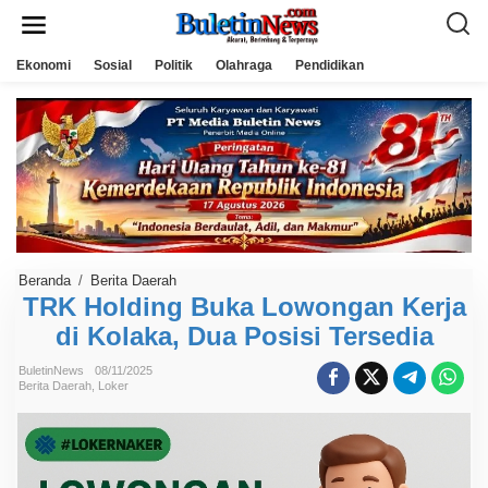
L
e
w
a
Ekonomi
Sosial
Politik
Olahraga
Pendidikan
t
i
k
e
k
o
n
t
e
n
Beranda
/
Berita Daerah
T
R
TRK Holding Buka Lowongan Kerja
K
di Kolaka, Dua Posisi Tersedia
H
o
l
BuletinNews
08/11/2025
d
Berita Daerah
,
Loker
i
n
g
B
u
k