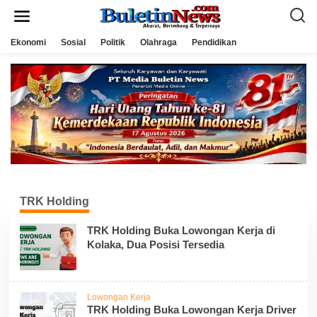
L
e
w
a
Ekonomi
Sosial
Politik
Olahraga
Pendidikan
t
i
k
e
k
o
n
t
e
n
TRK Holding
TRK Holding Buka Lowongan Kerja di
Kolaka, Dua Posisi Tersedia
Lowongan Kerja
TRK Holding Buka Lowongan Kerja Driver