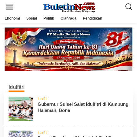
L
e
w
a
Ekonomi
Sosial
Politik
Olahraga
Pendidikan
t
i
k
e
k
o
n
t
e
n
Idulfitri
Idulfitri
Gubernur Sulsel Salat Idulfitri di Kampung
Halaman, Bone
Idulfitri