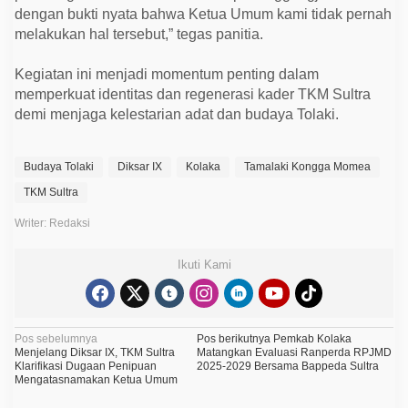
dengan bukti nyata bahwa Ketua Umum kami tidak pernah
melakukan hal tersebut,” tegas panitia.
Kegiatan ini menjadi momentum penting dalam
memperkuat identitas dan regenerasi kader TKM Sultra
demi menjaga kelestarian adat dan budaya Tolaki.
Budaya Tolaki
Diksar IX
Kolaka
Tamalaki Kongga Momea
TKM Sultra
Writer: Redaksi
Ikuti Kami
N
Pos sebelumnya
Pos berikutnya
Pemkab Kolaka
Menjelang Diksar IX, TKM Sultra
Matangkan Evaluasi Ranperda RPJMD
a
Klarifikasi Dugaan Penipuan
2025-2029 Bersama Bappeda Sultra
Mengatasnamakan Ketua Umum
v