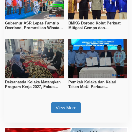
Gubernur ASR Lepas Famtrip
BMKG Dorong Kolut Perkuat
Overland, Promosikan Wisata
Mitigasi Gempa dan
Bombana, Kolaka, dan Koltim
Kesiapsiagaan Masyarakat
Dekranasda Kolaka Matangkan
Pemkab Kolaka dan Kejari
Program Kerja 2027, Fokus
Teken MoU, Perkuat
Tingkatkan Daya Saing
Pendampingan Hukum
Kerajinan Lokal
View More