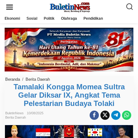
L
e
w
a
Ekonomi
Sosial
Politik
Olahraga
Pendidikan
t
i
k
e
k
o
n
t
e
n
Beranda
/
Berita Daerah
T
a
Tamalaki Kongga Momea Sultra
m
Gelar Diksar IX, Angkat Tema
a
l
Pelestarian Budaya Tolaki
a
k
i
BuletinNews
10/08/2025
K
Berita Daerah
o
n
g
g