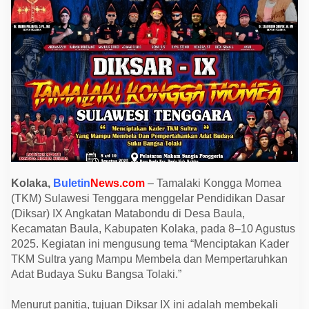
a
M
o
m
e
a
S
u
l
t
r
a
G
e
l
a
r
D
Kolaka,
Buletin
News.com
– Tamalaki Kongga Momea
i
(TKM) Sulawesi Tenggara menggelar Pendidikan Dasar
k
s
(Diksar) IX Angkatan Matabondu di Desa Baula,
a
Kecamatan Baula, Kabupaten Kolaka, pada 8–10 Agustus
r
I
2025. Kegiatan ini mengusung tema “Menciptakan Kader
X
TKM Sultra yang Mampu Membela dan Mempertaruhkan
,
A
Adat Budaya Suku Bangsa Tolaki.”
n
g
k
Menurut panitia, tujuan Diksar IX ini adalah membekali