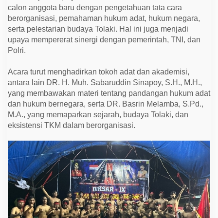
a
calon anggota baru dengan pengetahuan tata cara
t
T
berorganisasi, pemahaman hukum adat, hukum negara,
e
serta pelestarian budaya Tolaki. Hal ini juga menjadi
m
upaya mempererat sinergi dengan pemerintah, TNI, dan
a
P
Polri.
e
l
e
Acara turut menghadirkan tokoh adat dan akademisi,
s
antara lain DR. H. Muh. Sabaruddin Sinapoy, S.H., M.H.,
t
a
yang membawakan materi tentang pandangan hukum adat
r
dan hukum bernegara, serta DR. Basrin Melamba, S.Pd.,
i
a
M.A., yang memaparkan sejarah, budaya Tolaki, dan
n
eksistensi TKM dalam berorganisasi.
B
u
d
a
y
a
T
o
l
a
k
i