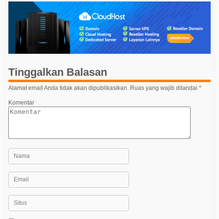
i
g
a
s
i
p
Tinggalkan Balasan
o
Alamat email Anda tidak akan dipublikasikan.
Ruas yang wajib ditandai
*
s
Komentar