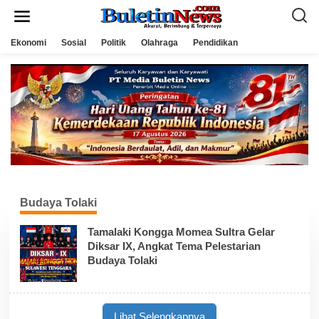
L
e
w
a
Ekonomi
Sosial
Politik
Olahraga
Pendidikan
t
i
k
e
k
o
n
t
e
n
Budaya Tolaki
Tamalaki Kongga Momea Sultra Gelar
Diksar IX, Angkat Tema Pelestarian
Budaya Tolaki
Lihat Selengkapnya