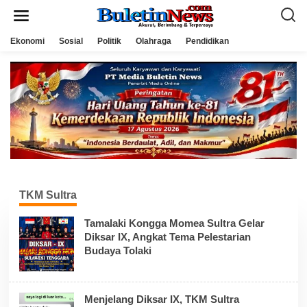
L
e
w
a
Ekonomi
Sosial
Politik
Olahraga
Pendidikan
t
i
k
e
k
o
n
t
e
n
TKM Sultra
Tamalaki Kongga Momea Sultra Gelar
Diksar IX, Angkat Tema Pelestarian
Budaya Tolaki
Menjelang Diksar IX, TKM Sultra