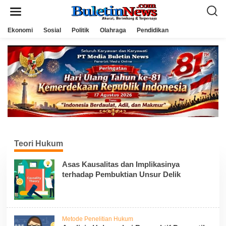
L
e
w
a
Ekonomi
Sosial
Politik
Olahraga
Pendidikan
t
i
k
e
k
o
n
t
e
n
Teori Hukum
Asas Kausalitas dan Implikasinya
terhadap Pembuktian Unsur Delik
Metode Penelitian Hukum