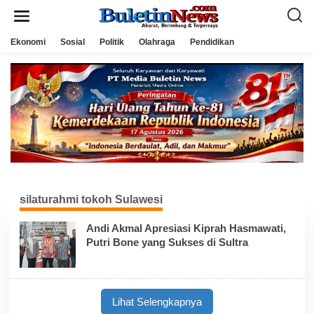
L
e
w
a
Ekonomi
Sosial
Politik
Olahraga
Pendidikan
t
i
k
e
k
o
n
t
e
n
silaturahmi tokoh Sulawesi
Andi Akmal Apresiasi Kiprah Hasmawati,
Putri Bone yang Sukses di Sultra
Lihat Selengkapnya