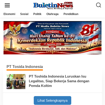
L
e
w
a
Ekonomi
Sosial
Politik
Olahraga
Pendidikan
t
i
k
e
k
o
n
t
e
n
PT Tosida Indonesia
PT Toshida Indonesia Luruskan Isu
Legalitas, Siap Bekerja Sama dengan
Pemda Koltim
Lihat Selengkapnya