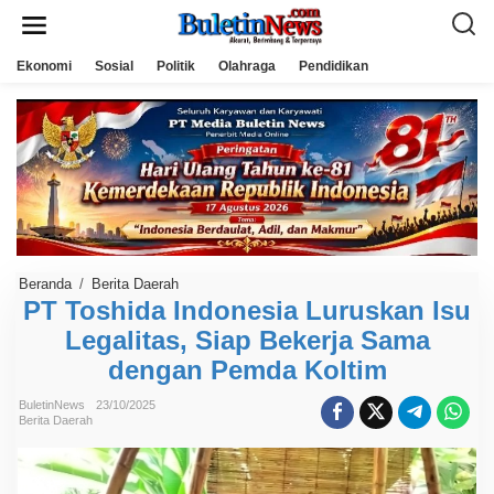
L
e
w
a
Ekonomi
Sosial
Politik
Olahraga
Pendidikan
t
i
k
e
k
o
n
t
e
n
Beranda
/
Berita Daerah
P
T
PT Toshida Indonesia Luruskan Isu
T
Legalitas, Siap Bekerja Sama
o
s
dengan Pemda Koltim
h
i
d
BuletinNews
23/10/2025
a
Berita Daerah
I
n
d
o