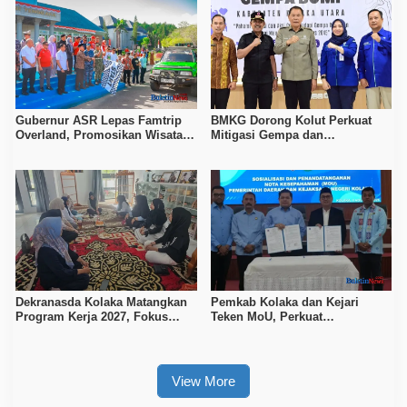
Gubernur ASR Lepas Famtrip
BMKG Dorong Kolut Perkuat
Overland, Promosikan Wisata
Mitigasi Gempa dan
Bombana, Kolaka, dan Koltim
Kesiapsiagaan Masyarakat
Dekranasda Kolaka Matangkan
Pemkab Kolaka dan Kejari
Program Kerja 2027, Fokus
Teken MoU, Perkuat
Tingkatkan Daya Saing
Pendampingan Hukum
Kerajinan Lokal
View More