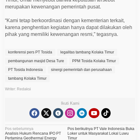
merupakan kewenangan pemerintah pusat.
“Kami tetap berkoordinasi dengan kementerian terkait,
karena penghentian kegiatan hanya dapat dilakukan oleh
pihak yang memiliki kewenangan resmi,” tegasnya.
konferensi pers PT Tosida
legalitas tambang Kolaka Timur
pembangunan masjid Desa Ture
PPM Tosida Kolaka Timur
PT Tosida Indonesia
sinergi pemerintah dan perusahaan
tambang Kolaka Timur
Writer: Redaksi
Ikuti Kami
N
Pos sebelumnya
Pos berikutnya
PT Vale Indonesia Buka
Analisis Hukum Rencana IPO PT
Loker untuk Masyarakat Lokal Luwu
a
Pertamina Geothermal Energy
Timur