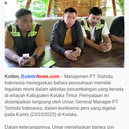
n
e
s
i
a
L
u
r
u
s
k
a
n
I
s
u
L
e
Koltim,
Buletin
News.com
– Manajemen PT Toshida
g
Indonesia menegaskan bahwa perusahaan memiliki
a
l
legalitas resmi dalam aktivitas penambangan yang berada
i
di wilayah Kabupaten Kolaka Timur. Pernyataan ini
t
a
disampaikan langsung oleh Umar, General Manager PT
s
Toshida Indonesia, dalam konferensi pers yang digelar
,
S
pada Kamis (23/10/2025) di Kolaka.
i
a
p
Dalam keterangannya, Umar menjelaskan bahwa izin