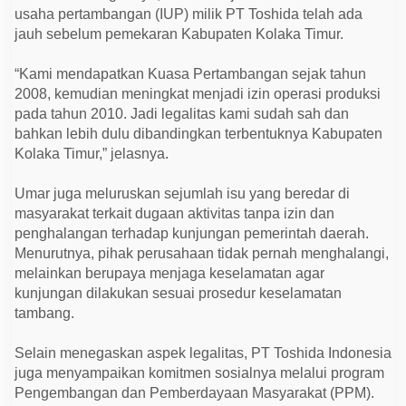
B
usaha pertambangan (IUP) milik PT Toshida telah ada
e
k
jauh sebelum pemekaran Kabupaten Kolaka Timur.
e
r
“Kami mendapatkan Kuasa Pertambangan sejak tahun
j
a
2008, kemudian meningkat menjadi izin operasi produksi
S
pada tahun 2010. Jadi legalitas kami sudah sah dan
a
m
bahkan lebih dulu dibandingkan terbentuknya Kabupaten
a
Kolaka Timur,” jelasnya.
d
e
n
Umar juga meluruskan sejumlah isu yang beredar di
g
a
masyarakat terkait dugaan aktivitas tanpa izin dan
n
penghalangan terhadap kunjungan pemerintah daerah.
P
e
Menurutnya, pihak perusahaan tidak pernah menghalangi,
m
melainkan berupaya menjaga keselamatan agar
d
a
kunjungan dilakukan sesuai prosedur keselamatan
K
tambang.
o
l
t
Selain menegaskan aspek legalitas, PT Toshida Indonesia
i
juga menyampaikan komitmen sosialnya melalui program
m
Pengembangan dan Pemberdayaan Masyarakat (PPM).