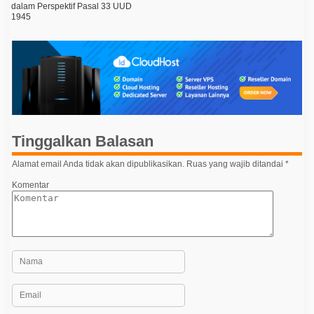
dalam Perspektif Pasal 33 UUD
v
1945
i
g
a
s
i
p
Tinggalkan Balasan
o
s
Alamat email Anda tidak akan dipublikasikan.
Ruas yang wajib ditandai
*
Komentar