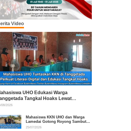
erita Video
ahasiswa UHO Edukasi Warga
anggetada Tangkal Hoaks Lewat
rogram Literasi
/08/2026
Mahasiswa KKN UHO dan Warga
Lamedai Gotong Royong Sambut
HUT Ke-81 RI
25/07/2026