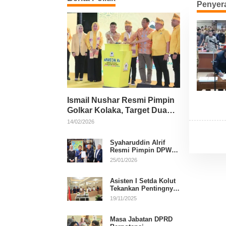
Penyer
Ismail Nushar Resmi Pimpin
Golkar Kolaka, Target Dua
Kursi per Dapil
14/02/2026
Syaharuddin Alrif
Resmi Pimpin DPW
NasDem Sulsel
25/01/2026
Asisten I Setda Kolut
Tekankan Pentingnya
Pendidikan Politik
19/11/2025
untuk Perkuat
Demokrasi
Masa Jabatan DPRD