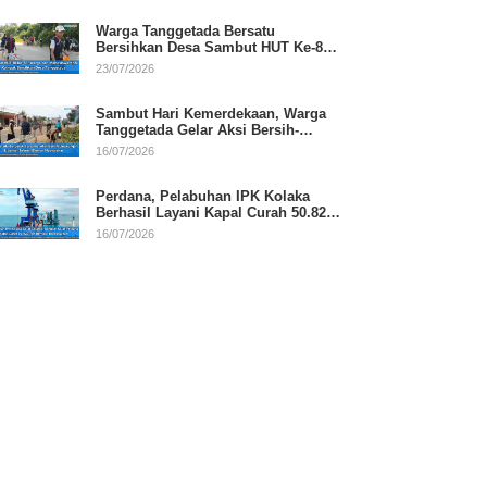
Warga Tanggetada Bersatu
Bersihkan Desa Sambut HUT Ke-81
RI
23/07/2026
Sambut Hari Kemerdekaan, Warga
Tanggetada Gelar Aksi Bersih-
Bersih Desa
16/07/2026
Perdana, Pelabuhan IPK Kolaka
Berhasil Layani Kapal Curah 50.820
Ton
16/07/2026