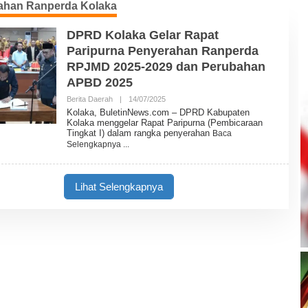
ahan Ranperda Kolaka
DPRD Kolaka Gelar Rapat
Paripurna Penyerahan Ranperda
RPJMD 2025-2029 dan Perubahan
APBD 2025
Berita Daerah
|
14/07/2025
O
L
Kolaka, BuletinNews.com – DPRD Kabupaten
E
Kolaka menggelar Rapat Paripurna (Pembicaraan
H
Tingkat I) dalam rangka penyerahan
Baca
B
Selengkapnya
U
L
E
T
Lihat Selengkapnya
I
N
N
E
W
S