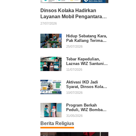
Dinsos Kolaka Hadirkan
Layanan Mobil Pengantaran
Gratis bagi Pasien Penerima
27/07/2026
Manfaat Desil 1–5
Hidup Sebatang Kara,
Pak Kallang Terima
Bantuan dari Laznas
25/07/2026
WIZ Kolaka
Tebar Kepedulian,
Laznas WIZ Santuni
Anak Yatim dan
11/07/2026
Dhuafa di Kecamatan
Latambaga
Aktivasi IKD Jadi
Syarat, Dinsos Kolaka
Sosialisasikan
10/07/2026
Pendaftaran Perlinsos
Digital
Program Berkah
Peduli, WIZ Bombana
Bantu Lansia dan
31/05/2026
Janda di Poea
Berita Religius