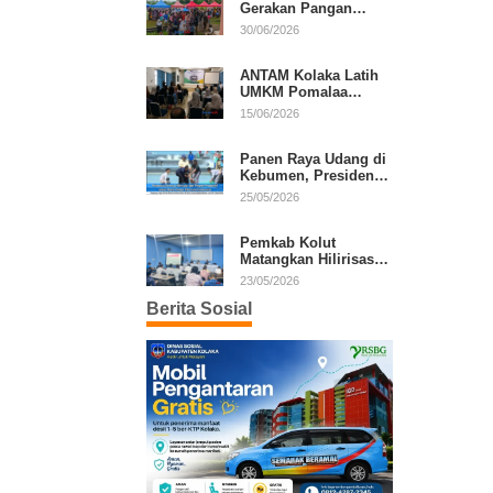
Gerakan Pangan
Murah, Warga Serbu
30/06/2026
Komoditas Harga
Terjangkau
ANTAM Kolaka Latih
UMKM Pomalaa
Kembangkan Produk
15/06/2026
Lokal Berdaya Saing
Panen Raya Udang di
Kebumen, Presiden
Prabowo Tekankan
25/05/2026
Ekonomi Produktif
Pemkab Kolut
Matangkan Hilirisasi
Kakao dan Kelapa,
23/05/2026
Investor Lirik Potensi
Berita Sosial
Daerah