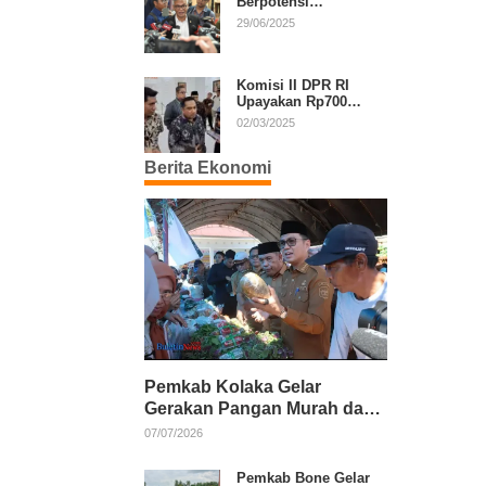
Berpotensi
Diperpanjang, Aria
29/06/2025
Bima Soroti Implikasi
Ketatanegaraan
Komisi II DPR RI
Upayakan Rp700
Miliar dari APBN
02/03/2025
untuk PSU di 24
Daerah Pasca
Berita Ekonomi
Putusan MK
Pemkab Kolaka Gelar
Gerakan Pangan Murah dan
Salurkan Pupuk Organik
07/07/2026
Pemkab Bone Gelar