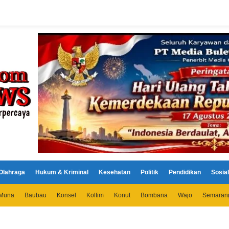
Olahraga
Hukum & Kriminal
Kesehatan
Politik
Pendidikan
Sosial
Muna
Baubau
Konsel
Koltim
Konut
Bombana
Wajo
Semaran