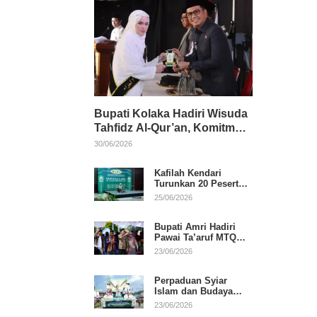
Bupati Kolaka Hadiri Wisuda
Tahfidz Al-Qur’an, Komitmen
Dukung Pendidikan
30/06/2026
Keagamaan
Kafilah Kendari
Turunkan 20 Peserta
pada Hari Pertama
25/06/2026
MTQ Sultra 2026 di
Konawe
Bupati Amri Hadiri
Pawai Ta’aruf MTQ
XXXI Sultra, Beri
23/06/2026
Dukungan untuk
Kafilah Kolaka
Perpaduan Syiar
Islam dan Budaya
Warnai Pawai Ta’aruf
23/06/2026
MTQ XXXI Sultra