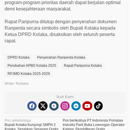
program-program prioritas daerah dapat berjalan optimal
demi kesejahteraan masyarakat.
Rapat Paripurna ditutup dengan penyerahan dokumen
Ranperda secara simbolis oleh Bupati Kolaka kepada
Ketua DPRD Kolaka, disaksikan oleh seluruh peserta
rapat.
DPRD Kolaka
Penyerahan Ranperda Kolaka
Perubahan APBD Kolaka 2025
Rapat Paripurna Kolaka
RPJMD Kolaka 2025-2029
Writer: Redaksi
Ikuti Kami
N
Pos sebelumnya
Pos berikutnya
PT Indonesia Pomalaa
Bupati Kolaka Kunjungi SMPN 2
Industry Park Buka Lowongan Operator
a
Kolaka, Serahkan Seragam Gratis
Kalmar, Pendaftaran Gratis