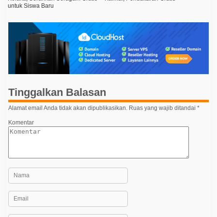
untuk Siswa Baru
v
i
g
a
s
i
p
Tinggalkan Balasan
o
Alamat email Anda tidak akan dipublikasikan.
Ruas yang wajib ditandai
*
s
Komentar