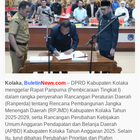
a
r
R
a
p
a
t
P
a
r
i
p
u
r
n
a
P
e
Kolaka,
Buletin
News.com
– DPRD Kabupaten Kolaka
n
menggelar Rapat Paripurna (Pembicaraan Tingkat I)
y
e
dalam rangka penyerahan Rancangan Peraturan Daerah
r
(Ranperda) tentang Rencana Pembangunan Jangka
a
h
Menengah Daerah (RPJMD) Kabupaten Kolaka Tahun
a
2025-2029, serta Rancangan Perubahan Kebijakan
n
R
Umum Anggaran Pendapatan dan Belanja Daerah
a
(APBD) Kabupaten Kolaka Tahun Anggaran 2025. Selain
n
p
itu, turut dibahas Perubahan Prioritas dan Plafon