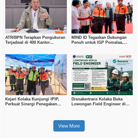
ATR/BPN Terapkan Pengukuran
MIND ID Tegaskan Dukungan
Terjadwal di 400 Kantor
Penuh untuk IGP Pomalaa,
Pertanahan, Waktu Tunggu
Perkuat Sinergi Kawal PSN
Maksimal Tujuh Hari
Hilirisasi Nikel
Kejari Kolaka Kunjungi IPIP,
Disnakertrans Kolaka Buka
Perkuat Sinergi Penegakan
Lowongan Field Engineer di
Hukum dan Investasi
Proyek PT Vale Pomalaa, Simak
Syaratnya
View More