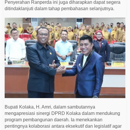
Penyerahan Ranperda ini juga diharapkan dapat segera
A
P
ditindaklanjuti dalam tahap pembahasan selanjutnya.
B
D
2
0
2
5
Bupati Kolaka, H. Amri, dalam sambutannya
mengapresiasi sinergi DPRD Kolaka dalam mendukung
program pembangunan daerah. Ia menekankan
pentingnya kolaborasi antara eksekutif dan legislatif agar