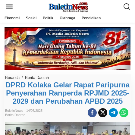
L
e
w
a
Ekonomi
Sosial
Politik
Olahraga
Pendidikan
t
i
k
e
k
o
n
t
e
n
Beranda
/
Berita Daerah
D
P
DPRD Kolaka Gelar Rapat Paripurna
R
Penyerahan Ranperda RPJMD 2025-
D
K
2029 dan Perubahan APBD 2025
o
l
a
BuletinNews
14/07/2025
k
Berita Daerah
a
G
e
l