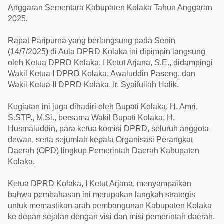
e
Anggaran Sementara Kabupaten Kolaka Tahun Anggaran
r
d
2025.
a
R
Rapat Paripurna yang berlangsung pada Senin
P
J
(14/7/2025) di Aula DPRD Kolaka ini dipimpin langsung
M
oleh Ketua DPRD Kolaka, I Ketut Arjana, S.E., didampingi
D
2
Wakil Ketua I DPRD Kolaka, Awaluddin Paseng, dan
0
Wakil Ketua II DPRD Kolaka, Ir. Syaifullah Halik.
2
5
-
Kegiatan ini juga dihadiri oleh Bupati Kolaka, H. Amri,
2
0
S.STP., M.Si., bersama Wakil Bupati Kolaka, H.
2
Husmaluddin, para ketua komisi DPRD, seluruh anggota
9
d
dewan, serta sejumlah kepala Organisasi Perangkat
a
Daerah (OPD) lingkup Pemerintah Daerah Kabupaten
n
P
Kolaka.
e
r
u
Ketua DPRD Kolaka, I Ketut Arjana, menyampaikan
b
bahwa pembahasan ini merupakan langkah strategis
a
untuk memastikan arah pembangunan Kabupaten Kolaka
h
a
ke depan sejalan dengan visi dan misi pemerintah daerah.
n