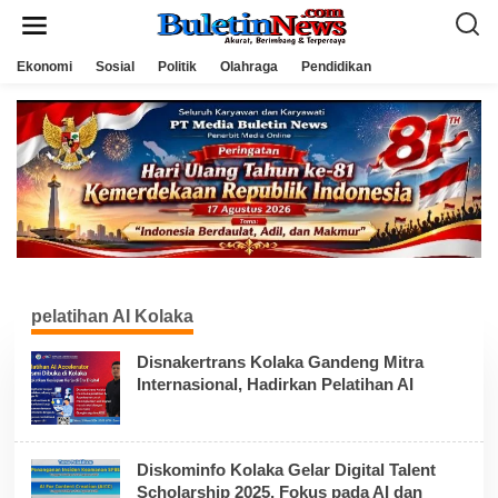
L
e
w
a
Ekonomi
Sosial
Politik
Olahraga
Pendidikan
t
i
k
e
k
o
n
t
e
n
pelatihan AI Kolaka
Disnakertrans Kolaka Gandeng Mitra
Internasional, Hadirkan Pelatihan AI
Diskominfo Kolaka Gelar Digital Talent
Scholarship 2025, Fokus pada AI dan