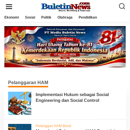
L
e
w
a
Ekonomi
Sosial
Politik
Olahraga
Pendidikan
t
i
k
e
k
o
n
t
e
n
Pelanggaran HAM
Implementasi Hukum sebagai Social
Engineering dan Social Control
Pelanggan HAM Berat