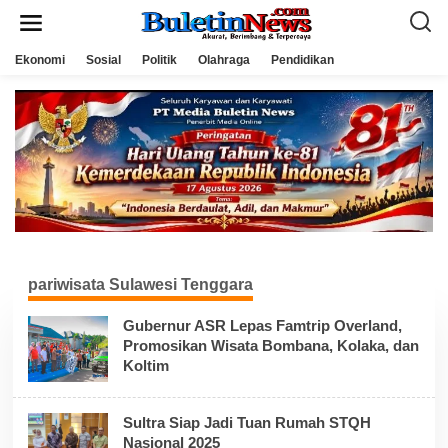
L
e
w
a
Ekonomi
Sosial
Politik
Olahraga
Pendidikan
t
i
k
e
k
o
n
t
e
n
pariwisata Sulawesi Tenggara
Gubernur ASR Lepas Famtrip Overland,
Promosikan Wisata Bombana, Kolaka, dan
Koltim
Sultra Siap Jadi Tuan Rumah STQH
Nasional 2025