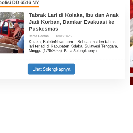
olisi DD 6516 NY
Tabrak Lari di Kolaka, Ibu dan Anak
Jadi Korban, Damkar Evakuasi ke
Puskesmas
Berita Daerah
|
18/08/2025
O
L
Kolaka, BuletinNews.com – Sebuah insiden tabrak
E
lari terjadi di Kabupaten Kolaka, Sulawesi Tenggara,
H
Minggu (17/8/2025).
Baca Selengkapnya
B
U
L
E
Lihat Selengkapnya
T
I
N
N
E
W
S