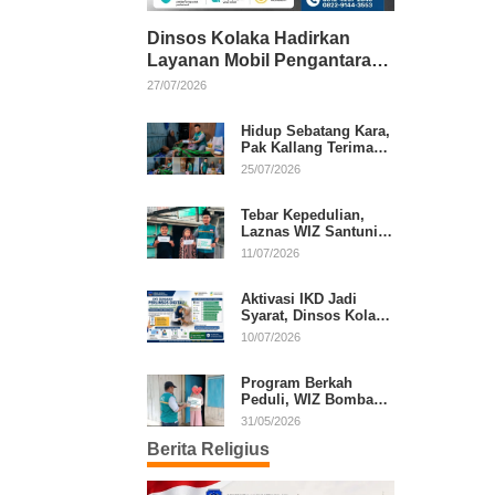
Dinsos Kolaka Hadirkan
Layanan Mobil Pengantaran
Gratis bagi Pasien Penerima
27/07/2026
Manfaat Desil 1–5
Hidup Sebatang Kara,
Pak Kallang Terima
Bantuan dari Laznas
25/07/2026
WIZ Kolaka
Tebar Kepedulian,
Laznas WIZ Santuni
Anak Yatim dan
11/07/2026
Dhuafa di Kecamatan
Latambaga
Aktivasi IKD Jadi
Syarat, Dinsos Kolaka
Sosialisasikan
10/07/2026
Pendaftaran Perlinsos
Digital
Program Berkah
Peduli, WIZ Bombana
Bantu Lansia dan
31/05/2026
Janda di Poea
Berita Religius