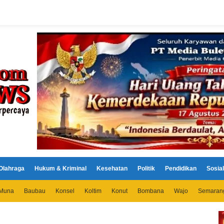
Olahraga
Hukum & Kriminal
Kesehatan
Politik
Pendidikan
Sosial
Muna
Baubau
Konsel
Koltim
Konut
Bombana
Wajo
Semaran