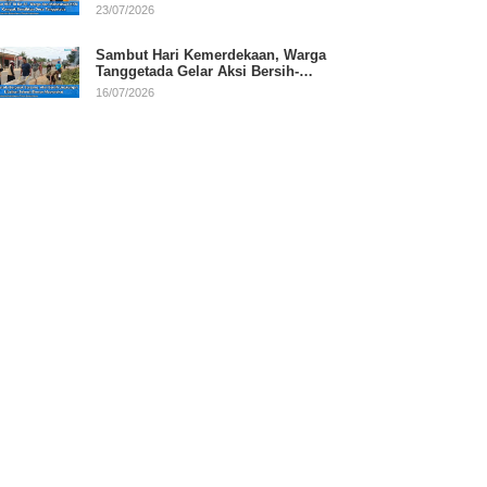
RI
23/07/2026
Sambut Hari Kemerdekaan, Warga
Tanggetada Gelar Aksi Bersih-
Bersih Desa
16/07/2026