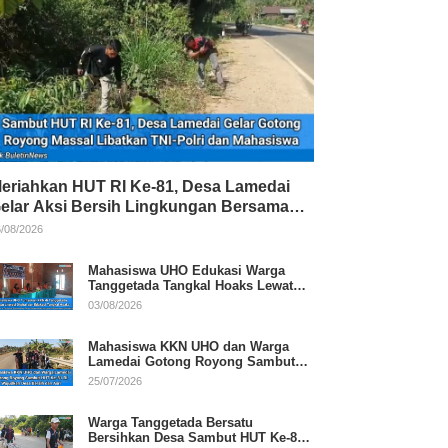
eriahkan HUT RI Ke-81, Desa Lamedai
elar Aksi Bersih Lingkungan Bersama
NI-Polri
/08/2026
Mahasiswa UHO Edukasi Warga
Tanggetada Tangkal Hoaks Lewat
Program Literasi
03/08/2026
Mahasiswa KKN UHO dan Warga
Lamedai Gotong Royong Sambut
HUT Ke-81 RI
25/07/2026
Warga Tanggetada Bersatu
Bersihkan Desa Sambut HUT Ke-81