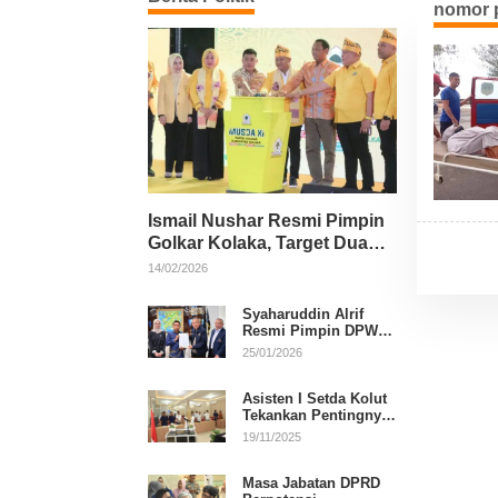
nomor p
Ismail Nushar Resmi Pimpin
Golkar Kolaka, Target Dua
Kursi per Dapil
14/02/2026
Syaharuddin Alrif
Resmi Pimpin DPW
NasDem Sulsel
25/01/2026
Asisten I Setda Kolut
Tekankan Pentingnya
Pendidikan Politik
19/11/2025
untuk Perkuat
Demokrasi
Masa Jabatan DPRD