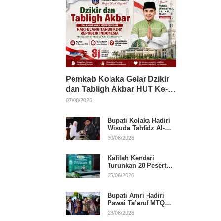
Pemkab Kolaka Gelar Dzikir
dan Tabligh Akbar HUT Ke-
81 RI, Hadirkan Dai Nasional
07/08/2026
Bupati Kolaka Hadiri
Wisuda Tahfidz Al-
Qur’an, Komitmen
30/06/2026
Dukung Pendidikan
Keagamaan
Kafilah Kendari
Turunkan 20 Peserta
pada Hari Pertama
25/06/2026
MTQ Sultra 2026 di
Konawe
Bupati Amri Hadiri
Pawai Ta’aruf MTQ
XXXI Sultra, Beri
23/06/2026
Dukungan untuk