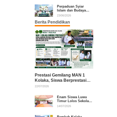
Kafilah Kolaka
Perpaduan Syiar
Islam dan Budaya
Warnai Pawai Ta’aruf
23/06/2026
MTQ XXXI Sultra
Berita Pendidikan
Prestasi Gemilang MAN 1
Kolaka, Siswa Berprestasi
dan Guru Berkarya Raih
22/07/2026
Apresiasi
Enam Siswa Luwu
Timur Lolos Sekolah
Rakyat, Bupati: Jaga
14/07/2026
Nama Baik Daerah
Pemkab Kolaka