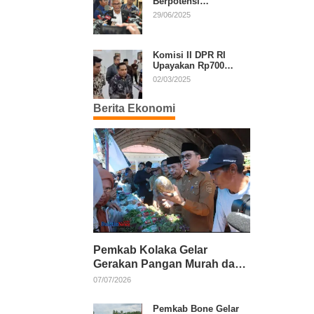
Berpotensi
Diperpanjang, Aria
29/06/2025
Bima Soroti Implikasi
Ketatanegaraan
Komisi II DPR RI
Upayakan Rp700
Miliar dari APBN
02/03/2025
untuk PSU di 24
Daerah Pasca
Berita Ekonomi
Putusan MK
Pemkab Kolaka Gelar
Gerakan Pangan Murah dan
Salurkan Pupuk Organik
07/07/2026
Pemkab Bone Gelar