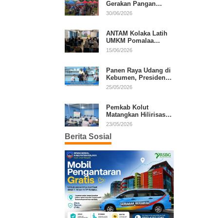
Gerakan Pangan
Murah, Warga Serbu
30/06/2026
Komoditas Harga
Terjangkau
ANTAM Kolaka Latih
UMKM Pomalaa
Kembangkan Produk
15/06/2026
Lokal Berdaya Saing
Panen Raya Udang di
Kebumen, Presiden
Prabowo Tekankan
25/05/2026
Ekonomi Produktif
Pemkab Kolut
Matangkan Hilirisasi
Kakao dan Kelapa,
23/05/2026
Investor Lirik Potensi
Berita Sosial
Daerah