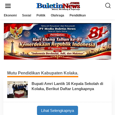
L
e
w
a
Ekonomi
Sosial
Politik
Olahraga
Pendidikan
t
i
k
e
k
o
n
t
e
n
Mutu Pendidikan Kabupaten Kolaka.
Bupati Amri Lantik 16 Kepala Sekolah di
Kolaka, Berikut Daftar Lengkapnya
Lihat Selengkapnya