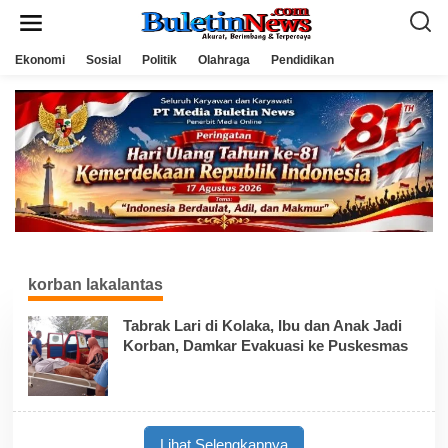
L
e
w
a
Ekonomi
Sosial
Politik
Olahraga
Pendidikan
t
i
k
e
k
o
n
t
e
n
korban lakalantas
Tabrak Lari di Kolaka, Ibu dan Anak Jadi
Korban, Damkar Evakuasi ke Puskesmas
Lihat Selengkapnya