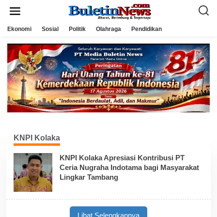
L
e
w
a
Ekonomi
Sosial
Politik
Olahraga
Pendidikan
t
i
k
e
k
o
n
t
e
n
KNPI Kolaka
KNPI Kolaka Apresiasi Kontribusi PT
Ceria Nugraha Indotama bagi Masyarakat
Lingkar Tambang
Lihat Selengkapnya