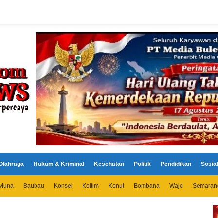
Olahraga
Hukum & Kriminal
Kesehatan
Politik
Pendidikan
Sosial
Muna
Baubau
Konsel
Koltim
Konut
Bombana
Wajo
Semaran