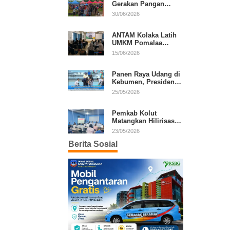
Gerakan Pangan
Murah, Warga Serbu
30/06/2026
Komoditas Harga
Terjangkau
ANTAM Kolaka Latih
UMKM Pomalaa
Kembangkan Produk
15/06/2026
Lokal Berdaya Saing
Panen Raya Udang di
Kebumen, Presiden
Prabowo Tekankan
25/05/2026
Ekonomi Produktif
Pemkab Kolut
Matangkan Hilirisasi
Kakao dan Kelapa,
23/05/2026
Investor Lirik Potensi
Berita Sosial
Daerah