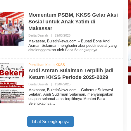
Momentum PSBM, KKSS Gelar Aksi
Sosial untuk Anak Yatim di
Makassar
Berita Daerah
|
29/03/2026
O
L
Makassar, BuletinNews.com – Bupati Bone Andi
E
Asman Sulaiman menghadiri aksi peduli sosial yang
H
diselenggarakan oleh
Baca Selengkapnya
B
U
L
E
Pemilihan Ketua KKSS
T
Andi Amran Sulaiman Terpilih jadi
I
Ketum KKSS Periode 2025-2029
N
N
Berita Daerah
|
13/04/2025
O
E
L
W
Makassar, BuletinNews.com – Gubernur Sulawesi
E
S
Selatan, Andi Sudirman Sulaiman, menyampaikan
H
ucapan selamat atas terpilihnya Menteri
Baca
B
Selengkapnya
U
L
E
T
Lihat Selengkapnya
I
N
N