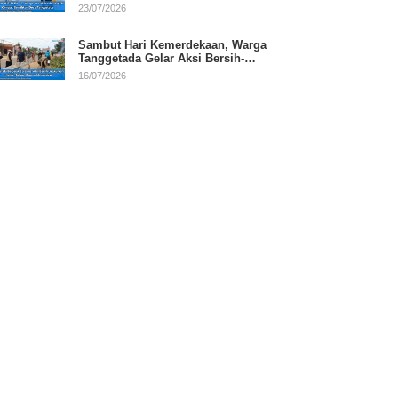
RI
23/07/2026
Sambut Hari Kemerdekaan, Warga
Tanggetada Gelar Aksi Bersih-
Bersih Desa
16/07/2026