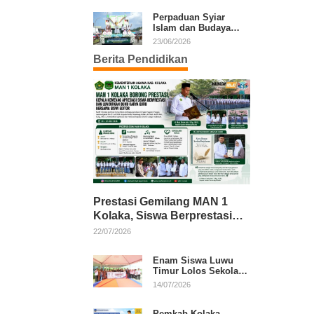
Kafilah Kolaka
Perpaduan Syiar
Islam dan Budaya
Warnai Pawai Ta’aruf
23/06/2026
MTQ XXXI Sultra
Berita Pendidikan
Prestasi Gemilang MAN 1
Kolaka, Siswa Berprestasi
dan Guru Berkarya Raih
22/07/2026
Apresiasi
Enam Siswa Luwu
Timur Lolos Sekolah
Rakyat, Bupati: Jaga
14/07/2026
Nama Baik Daerah
Pemkab Kolaka