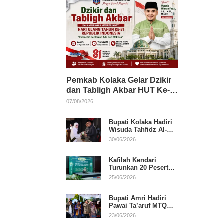
Pemkab Kolaka Gelar Dzikir
dan Tabligh Akbar HUT Ke-
81 RI, Hadirkan Dai Nasional
07/08/2026
Bupati Kolaka Hadiri
Wisuda Tahfidz Al-
Qur’an, Komitmen
30/06/2026
Dukung Pendidikan
Keagamaan
Kafilah Kendari
Turunkan 20 Peserta
pada Hari Pertama
25/06/2026
MTQ Sultra 2026 di
Konawe
Bupati Amri Hadiri
Pawai Ta’aruf MTQ
XXXI Sultra, Beri
23/06/2026
Dukungan untuk