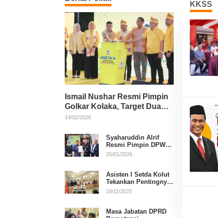
KKSS
Ismail Nushar Resmi Pimpin
Golkar Kolaka, Target Dua
Kursi per Dapil
14/02/2026
Syaharuddin Alrif
Resmi Pimpin DPW
NasDem Sulsel
25/01/2026
Asisten I Setda Kolut
Tekankan Pentingnya
Pendidikan Politik
19/11/2025
untuk Perkuat
Demokrasi
Masa Jabatan DPRD