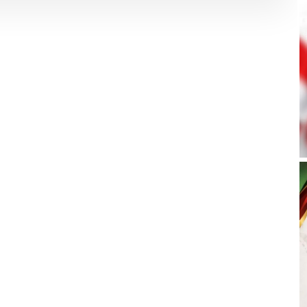
E
W
S