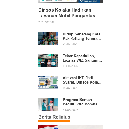
Dinsos Kolaka Hadirkan
Layanan Mobil Pengantaran
Gratis bagi Pasien Penerima
27/07/2026
Manfaat Desil 1–5
Hidup Sebatang Kara,
Pak Kallang Terima
Bantuan dari Laznas
25/07/2026
WIZ Kolaka
Tebar Kepedulian,
Laznas WIZ Santuni
Anak Yatim dan
11/07/2026
Dhuafa di Kecamatan
Latambaga
Aktivasi IKD Jadi
Syarat, Dinsos Kolaka
Sosialisasikan
10/07/2026
Pendaftaran Perlinsos
Digital
Program Berkah
Peduli, WIZ Bombana
Bantu Lansia dan
31/05/2026
Janda di Poea
Berita Religius