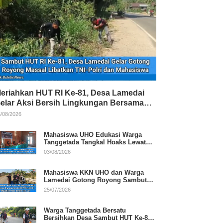
eriahkan HUT RI Ke-81, Desa Lamedai
elar Aksi Bersih Lingkungan Bersama
NI-Polri
/08/2026
Mahasiswa UHO Edukasi Warga
Tanggetada Tangkal Hoaks Lewat
Program Literasi
03/08/2026
Mahasiswa KKN UHO dan Warga
Lamedai Gotong Royong Sambut
HUT Ke-81 RI
25/07/2026
Warga Tanggetada Bersatu
Bersihkan Desa Sambut HUT Ke-81