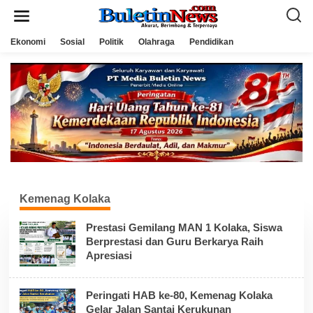
L
e
w
a
Ekonomi
Sosial
Politik
Olahraga
Pendidikan
t
i
k
e
k
o
n
t
e
n
Kemenag Kolaka
Prestasi Gemilang MAN 1 Kolaka, Siswa
Berprestasi dan Guru Berkarya Raih
Apresiasi
Peringati HAB ke-80, Kemenag Kolaka
Gelar Jalan Santai Kerukunan