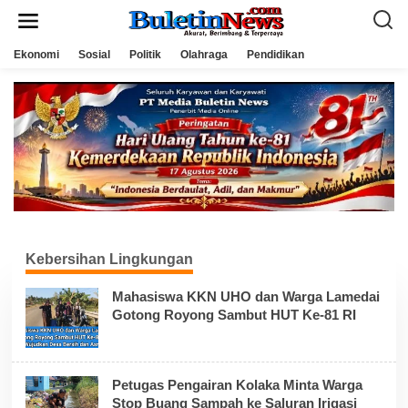
L
e
w
a
Ekonomi
Sosial
Politik
Olahraga
Pendidikan
t
i
k
e
k
o
n
t
e
n
Kebersihan Lingkungan
Mahasiswa KKN UHO dan Warga Lamedai
Gotong Royong Sambut HUT Ke-81 RI
Petugas Pengairan Kolaka Minta Warga
Stop Buang Sampah ke Saluran Irigasi