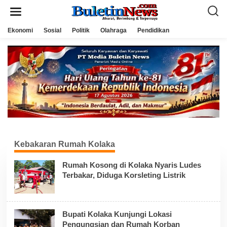
L
e
w
a
Ekonomi
Sosial
Politik
Olahraga
Pendidikan
t
i
k
e
k
o
n
t
e
n
Kebakaran Rumah Kolaka
Rumah Kosong di Kolaka Nyaris Ludes
Terbakar, Diduga Korsleting Listrik
Bupati Kolaka Kunjungi Lokasi
Pengungsian dan Rumah Korban