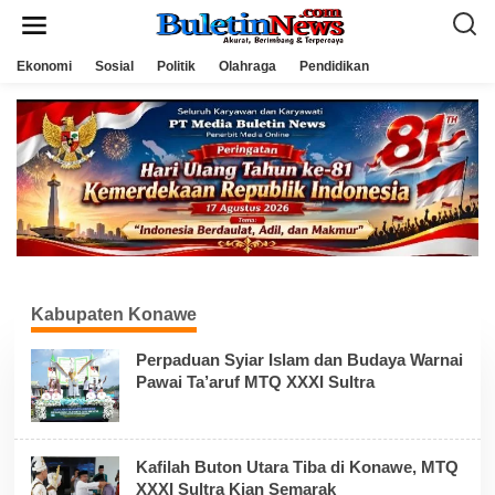
L
e
w
a
Ekonomi
Sosial
Politik
Olahraga
Pendidikan
t
i
k
e
k
o
n
t
e
n
Kabupaten Konawe
Perpaduan Syiar Islam dan Budaya Warnai
Pawai Ta’aruf MTQ XXXI Sultra
Kafilah Buton Utara Tiba di Konawe, MTQ
XXXI Sultra Kian Semarak