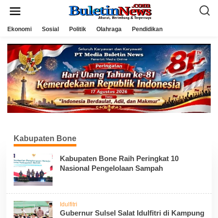
L
e
w
a
Ekonomi
Sosial
Politik
Olahraga
Pendidikan
t
i
k
e
k
o
n
t
e
n
Kabupaten Bone
Kabupaten Bone Raih Peringkat 10
Nasional Pengelolaan Sampah
Idulfitri
Gubernur Sulsel Salat Idulfitri di Kampung