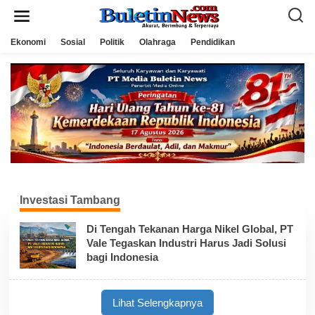
L
e
w
a
Ekonomi
Sosial
Politik
Olahraga
Pendidikan
t
i
k
e
k
o
n
t
e
n
Investasi Tambang
Di Tengah Tekanan Harga Nikel Global, PT
Vale Tegaskan Industri Harus Jadi Solusi
bagi Indonesia
Lihat Selengkapnya