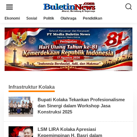
L
e
w
a
Ekonomi
Sosial
Politik
Olahraga
Pendidikan
t
i
k
e
k
o
n
t
e
n
Infrastruktur Kolaka
Bupati Kolaka Tekankan Profesionalisme
dan Sinergi dalam Workshop Jasa
Konstruksi 2025
LSM LIRA Kolaka Apresiasi
Kepemimpinan H. Basri dalam