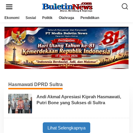
L
e
w
a
Ekonomi
Sosial
Politik
Olahraga
Pendidikan
t
i
k
e
k
o
n
t
e
n
Hasmawati DPRD Sultra
Andi Akmal Apresiasi Kiprah Hasmawati,
Putri Bone yang Sukses di Sultra
Lihat Selengkapnya