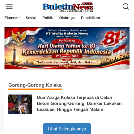
L
e
w
a
Ekonomi
Sosial
Politik
Olahraga
Pendidikan
t
i
k
e
k
o
n
t
e
n
Gorong-Gorong Kolaka
Dua Warga Kolaka Terjebak di Celah
Beton Gorong-Gorong, Damkar Lakukan
Evakuasi Hingga Tengah Malam
Lihat Selengkapnya