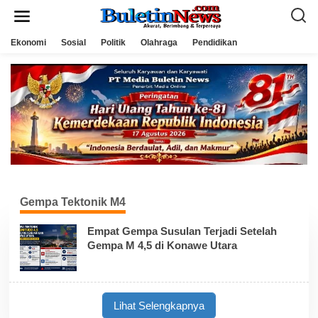
L
e
w
a
Ekonomi
Sosial
Politik
Olahraga
Pendidikan
t
i
k
e
k
o
n
t
e
n
Gempa Tektonik M4
Empat Gempa Susulan Terjadi Setelah
Gempa M 4,5 di Konawe Utara
Lihat Selengkapnya