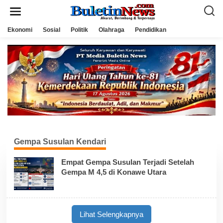
L
e
w
a
Ekonomi
Sosial
Politik
Olahraga
Pendidikan
t
i
k
e
k
o
n
t
e
n
Gempa Susulan Kendari
Empat Gempa Susulan Terjadi Setelah
Gempa M 4,5 di Konawe Utara
Lihat Selengkapnya