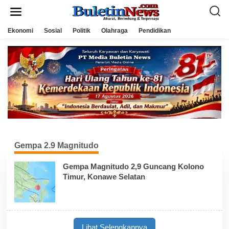
L
e
w
a
Ekonomi
Sosial
Politik
Olahraga
Pendidikan
t
i
k
e
k
o
n
t
e
n
Gempa 2.9 Magnitudo
Gempa Magnitudo 2,9 Guncang Kolono
Timur, Konawe Selatan
Lihat Selengkapnya