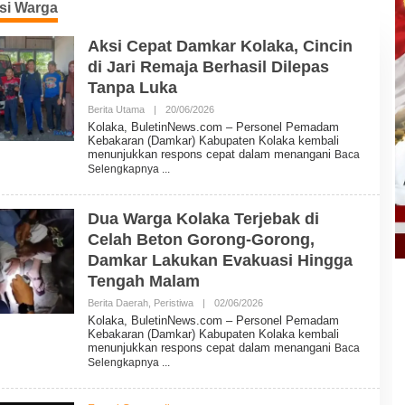
si Warga
Aksi Cepat Damkar Kolaka, Cincin
di Jari Remaja Berhasil Dilepas
Tanpa Luka
Berita Utama
|
20/06/2026
O
L
Kolaka, BuletinNews.com – Personel Pemadam
E
Kebakaran (Damkar) Kabupaten Kolaka kembali
H
menunjukkan respons cepat dalam menangani
Baca
B
Selengkapnya
U
L
E
T
Dua Warga Kolaka Terjebak di
I
Celah Beton Gorong-Gorong,
N
N
Damkar Lakukan Evakuasi Hingga
E
W
Tengah Malam
S
Berita Daerah
,
Peristiwa
|
02/06/2026
O
L
Kolaka, BuletinNews.com – Personel Pemadam
E
Kebakaran (Damkar) Kabupaten Kolaka kembali
H
menunjukkan respons cepat dalam menangani
Baca
B
Selengkapnya
U
L
E
T