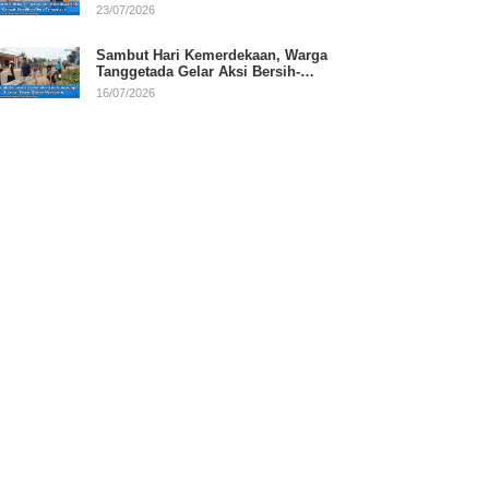
RI
23/07/2026
Sambut Hari Kemerdekaan, Warga
Tanggetada Gelar Aksi Bersih-
Bersih Desa
16/07/2026