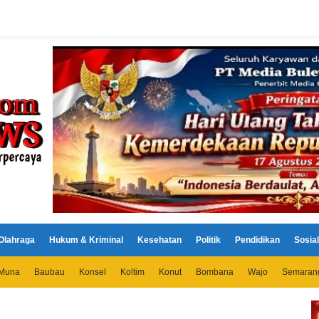
Olahraga
Hukum & Kriminal
Kesehatan
Politik
Pendidikan
Sosial
Muna
Baubau
Konsel
Koltim
Konut
Bombana
Wajo
Semaran