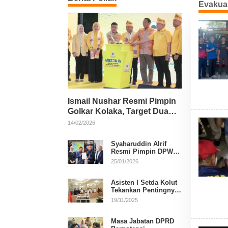
Evakua
Ismail Nushar Resmi Pimpin
Golkar Kolaka, Target Dua
Kursi per Dapil
14/02/2026
Syaharuddin Alrif
Resmi Pimpin DPW
NasDem Sulsel
25/01/2026
Asisten I Setda Kolut
Tekankan Pentingnya
Pendidikan Politik
19/11/2025
untuk Perkuat
Demokrasi
Masa Jabatan DPRD