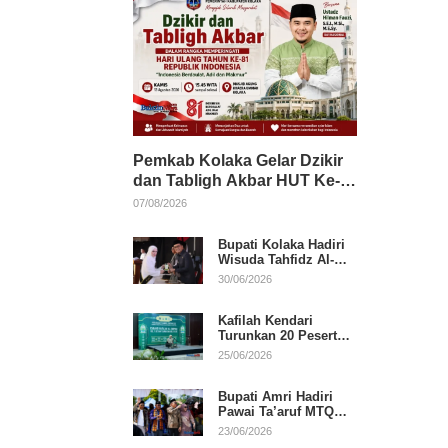
Pemkab Kolaka Gelar Dzikir
dan Tabligh Akbar HUT Ke-
81 RI, Hadirkan Dai Nasional
07/08/2026
Bupati Kolaka Hadiri
Wisuda Tahfidz Al-
Qur’an, Komitmen
30/06/2026
Dukung Pendidikan
Keagamaan
Kafilah Kendari
Turunkan 20 Peserta
pada Hari Pertama
25/06/2026
MTQ Sultra 2026 di
Konawe
Bupati Amri Hadiri
Pawai Ta’aruf MTQ
XXXI Sultra, Beri
23/06/2026
Dukungan untuk