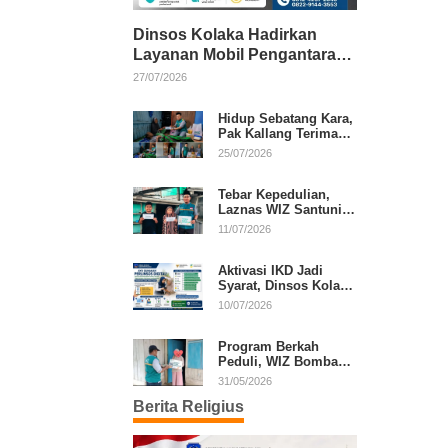
Dinsos Kolaka Hadirkan
Layanan Mobil Pengantaran
Gratis bagi Pasien Penerima
27/07/2026
Manfaat Desil 1–5
Hidup Sebatang Kara,
Pak Kallang Terima
Bantuan dari Laznas
25/07/2026
WIZ Kolaka
Tebar Kepedulian,
Laznas WIZ Santuni
Anak Yatim dan
11/07/2026
Dhuafa di Kecamatan
Latambaga
Aktivasi IKD Jadi
Syarat, Dinsos Kolaka
Sosialisasikan
10/07/2026
Pendaftaran Perlinsos
Digital
Program Berkah
Peduli, WIZ Bombana
Bantu Lansia dan
31/05/2026
Janda di Poea
Berita Religius