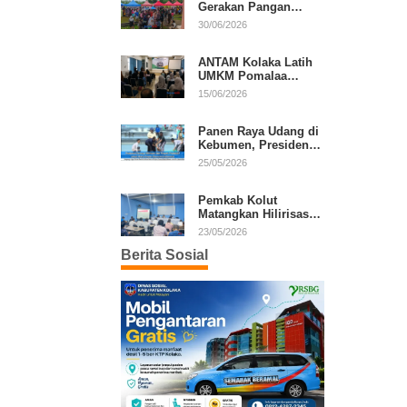
Gerakan Pangan
Murah, Warga Serbu
30/06/2026
Komoditas Harga
Terjangkau
ANTAM Kolaka Latih
UMKM Pomalaa
Kembangkan Produk
15/06/2026
Lokal Berdaya Saing
Panen Raya Udang di
Kebumen, Presiden
Prabowo Tekankan
25/05/2026
Ekonomi Produktif
Pemkab Kolut
Matangkan Hilirisasi
Kakao dan Kelapa,
23/05/2026
Investor Lirik Potensi
Berita Sosial
Daerah