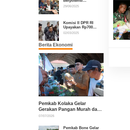
Berpotensi
Diperpanjang, Aria
29/06/2025
Bima Soroti Implikasi
Ketatanegaraan
Komisi II DPR RI
Upayakan Rp700
Miliar dari APBN
02/03/2025
untuk PSU di 24
Daerah Pasca
Berita Ekonomi
Putusan MK
Pemkab Kolaka Gelar
Gerakan Pangan Murah dan
Salurkan Pupuk Organik
07/07/2026
Pemkab Bone Gelar