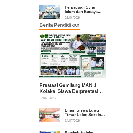
Kafilah Kolaka
Perpaduan Syiar
Islam dan Budaya
Warnai Pawai Ta’aruf
23/06/2026
MTQ XXXI Sultra
Berita Pendidikan
Prestasi Gemilang MAN 1
Kolaka, Siswa Berprestasi
dan Guru Berkarya Raih
22/07/2026
Apresiasi
Enam Siswa Luwu
Timur Lolos Sekolah
Rakyat, Bupati: Jaga
14/07/2026
Nama Baik Daerah
Pemkab Kolaka