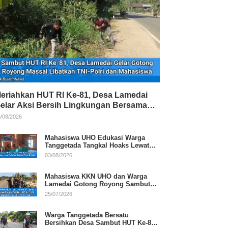
eriahkan HUT RI Ke-81, Desa Lamedai
elar Aksi Bersih Lingkungan Bersama
NI-Polri
/08/2026
Mahasiswa UHO Edukasi Warga
Tanggetada Tangkal Hoaks Lewat
Program Literasi
03/08/2026
Mahasiswa KKN UHO dan Warga
Lamedai Gotong Royong Sambut
HUT Ke-81 RI
25/07/2026
Warga Tanggetada Bersatu
Bersihkan Desa Sambut HUT Ke-81