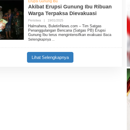
Erupsi Gunung Ibu
I
Akibat Erupsi Gunung Ibu Ribuan
N
N
Warga Terpaksa Dievakuasi
E
W
Peristiwa
|
19/01/2025
O
S
L
Halmahera, BuletinNews.com – Tim Satgas
E
Penanggulangan Bencana (Satgas PB) Erupsi
H
Gunung Ibu terus mengintensifkan evakuasi
Baca
B
Selengkapnya
U
L
E
T
Lihat Selengkapnya
I
N
N
E
W
S